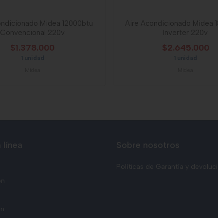
ondicionado Midea 12000btu
Aire Acondicionado Midea 
Convencional 220v
Inverter 220v
$1.378.000
$2.645.000
1 unidad
1 unidad
Midea
Midea
 línea
Sobre nosotros
Políticas de Garantía y devoluc
ón
ón