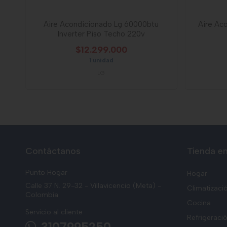
Aire Acondicionado Lg 60000btu
Aire Ac
Inverter Piso Techo 220v
$12.299.000
1 unidad
LG
Contáctanos
Tienda en
Punto Hogar
Hogar
Calle 37 N. 29-32 - Villavicencio (Meta) -
Climatizaci
Colombia
Cocina
Servicio al cliente
Refrigeraci
3107995250