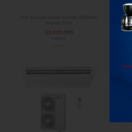
Aire Acondicionado Hyundai 18000btu
Aire A
Inverter 220v
24
$2.035.000
1 unidad
Hyundai