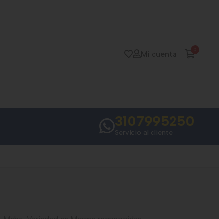
0
Mi cuenta
3107995250
Servicio al cliente
ng, Mabe, Variedad en Marcas reconocidas