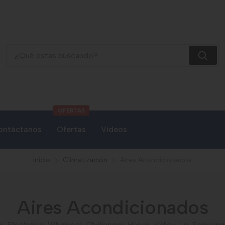
Aires Acondicionados
OFERTAS
ontáctanos
Ofertas
Videos
Inicio
Climatización
Aires Acondicionados
Aires Acondicionados
 Electrolux, Whirlpool, Challenger, Haceb, Kalley, Lg, Samsu