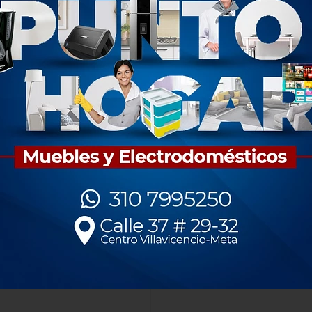
condicionado Inverter 220v
Aire Acondicionado Midea 
000 Btu Blanco Mabe
Convencional 220v
$3.013.000
$2.185.000
1 unidad
1 unidad
Mabe
Midea