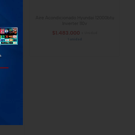
18000btu
Aire Acondicionado Hyundai 12000btu
Inverter 110v
$1.483.000
x Unidad
1 unidad