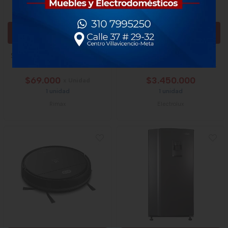
VER
AGREGAR
Silla Rimax Barú Con Brazos
Nevecón Electrolux Side By
Mocca
Side No Frost 529l Inverter
Negro
$69.000
$3.450.000
x Unidad
1 unidad
1 unidad
Rimax
Electrolux