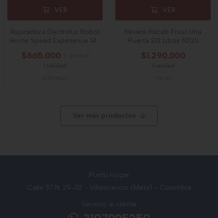
VER
VER
Aspiradora Electrolux Robot
Nevera Haceb Frost Una
Home Speed Experience 140
Puerta 213 Litros N220
Min Ne
Dispensador De
$665.000
$1.290.000
x Unidad
1 Unidad
1 unidad
Electrolux
Haceb
Ver más productos
Punto Hogar
Calle 37 N. 29-32 - Villavicencio (Meta) - Colombia
Servicio al cliente