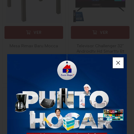
VER
VER
Mesa Rimax Baru Mocca
Televisor Challenger 32"
Androidtv Hd Smarttv Bt
$160.000
$699.000
x Unidad
1 unidad
1 Unidad
Rimax
CHallenger