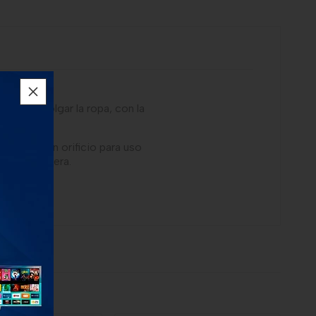
o para colgar la ropa, con la
nterior, con orificio para uso
 mejor manera.