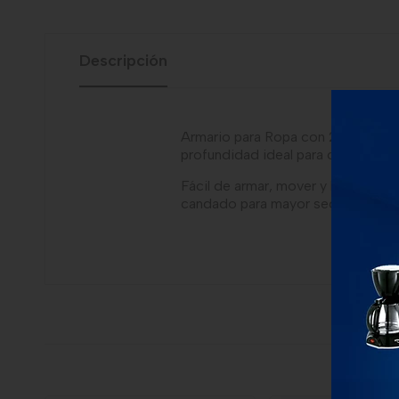
Descripción
Armario para Ropa con 2 entrepaños
profundidad ideal para colgar c
Fácil de armar, mover y limpiar. Co
candado para mayor seguridad. Ap