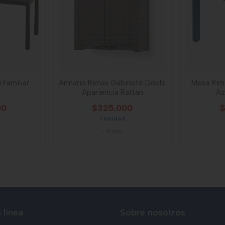
 Familiar
Armario Rimax Gabinete Doble
Mesa Rim
e
Apariencia Rattan
Az
00
$325.000
$
1 Unidad
-
Rimax
 línea
Sobre nosotros