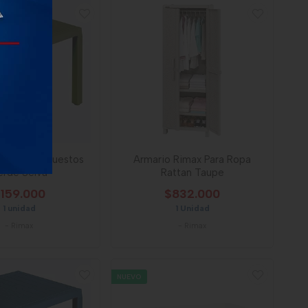
ax Baru 4 Puestos
Armario Rimax Para Ropa
erde Selva
Rattan Taupe
159.000
$832.000
1 unidad
1 Unidad
-
Rimax
-
Rimax
NUEVO