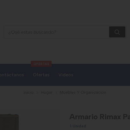
Armario Rimax Para Ropa Rattan Wengue
OFERTAS
ontáctanos
Ofertas
Videos
Inicio
Hogar
Muebles Y Organizacion
Armario Rimax P
1 Unidad