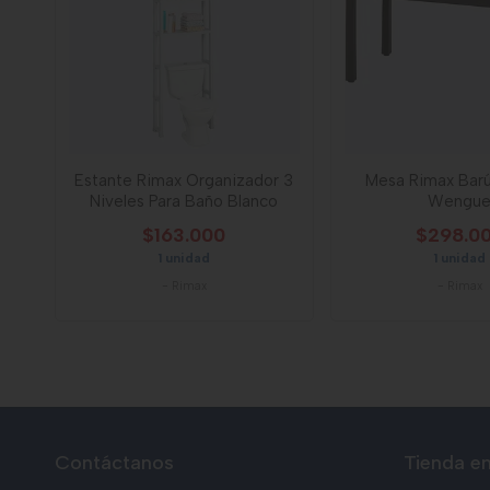
Estante Rimax Organizador 3
Mesa Rimax Barú
Niveles Para Baño Blanco
Wengu
$163.000
$298.0
1 unidad
1 unidad
-
Rimax
-
Rimax
Contáctanos
Tienda en