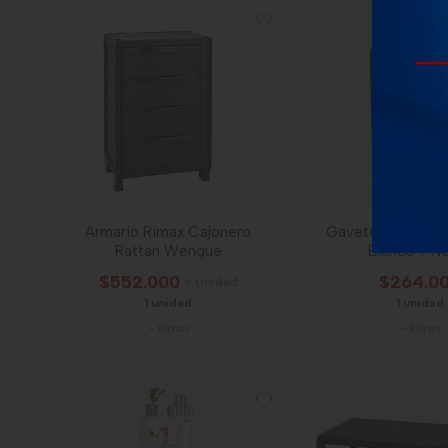
Armario Rimax Cajonero
Gavetero Rimax 
Rattan Wengue
Blanco Y N
$552.000
$264.0
x Unidad
1 unidad
1 unidad
-
Rimax
-
Rimax