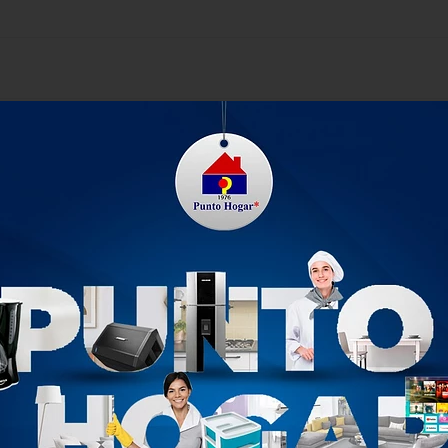
 ajustables que resisten hasta 25 Kg cada uno, tubo en alumini
ómodamente cada prenda e incluye 6 ganchos RIMAX.
n la resistencia y beneficios del plástico. Excelente capacidad i
ariencia artesanal y elegante que acompaña tus espacios de la
PRODUCTOS RELACIONADOS