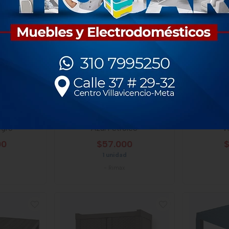
Grande 3g
Basurero Pedal Slim 8 Litros
Mesa Rim
egro
Azul Petroleo
V
00
$57.000
$
1 unidad
-
Rimax