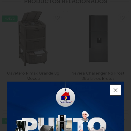
PRODUCTOS RELACIONADOS
NUEVO
Gavetero Rimax Grande 3g
Nevera Challenger No Frost
Mocca
385 Litros Brutos
$272.000
$2.220.000
x Unidad
1 unidad
1 unidad
-
Rimax
-
CHallenger
NUEVO