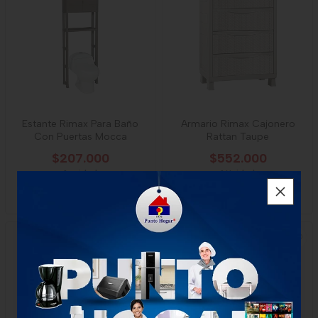
Estante Rimax Para Baño
Armario Rimax Cajonero
Con Puertas Mocca
Rattan Taupe
$207.000
$552.000
1 unidad
1 Unidad
-
Rimax
-
Rimax