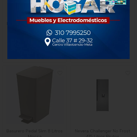
Mesa Rimax Baru 4 Puestos
Cajonero Rimax Apariencia
Rojo Merlot
Rattan 4g Niña
$159.000
$170.000
1 unidad
1 unidad
-
Rimax
-
Rimax
Basurero Pedal Slim 8 Litros
Nevera Challenger No Frost
Mocca
415 Litros Brutos