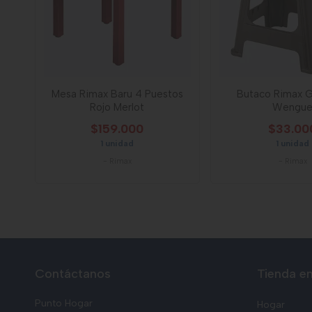
Mesa Rimax Baru 4 Puestos
Butaco Rimax G
Rojo Merlot
Wengu
$159.000
$33.00
1 unidad
1 unidad
-
Rimax
-
Rimax
Contáctanos
Tienda en
Punto Hogar
Hogar