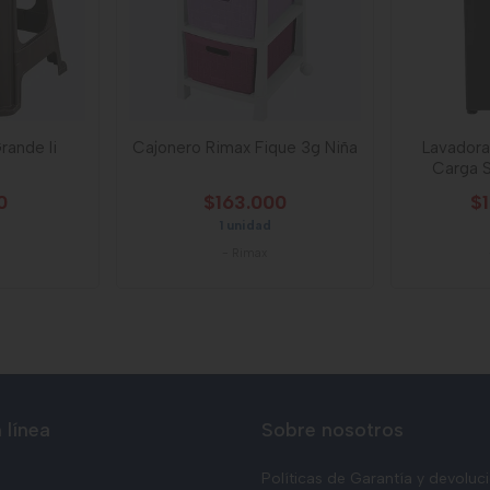
rande Ii
Cajonero Rimax Fique 3g Niña
Lavadora
e
Carga S
0
$163.000
$
1 unidad
-
Rimax
 línea
Sobre nosotros
Políticas de Garantía y devoluc