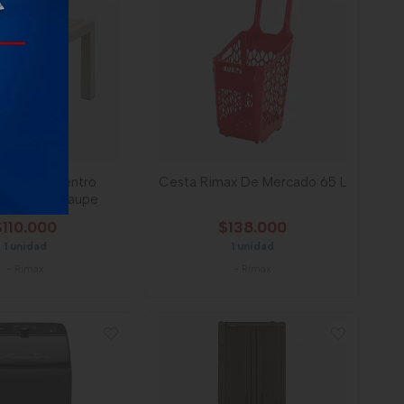
imax De Centro
Cesta Rimax De Mercado 65 L
ular Barú Taupe
$110.000
$138.000
1 unidad
1 unidad
-
Rimax
-
Rimax