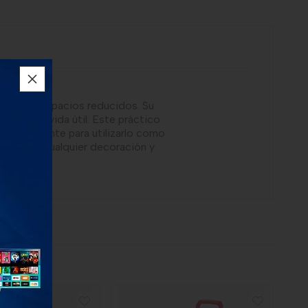
gar y en espacios reducidos. Su
na larga vida útil. Este práctico
o simplemente para utilizarlo como
mente en cualquier decoración y