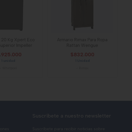
 20 Kg Xpert Eco
Armario Rimax Para Ropa
uperior Impeller
Rattan Wengue
1.925.000
$832.000
1 unidad
1 Unidad
-
Whirlpool
-
Rimax
Suscríbete a nuestro newsletter
iones
Suscríbete para recibir noticias sobre