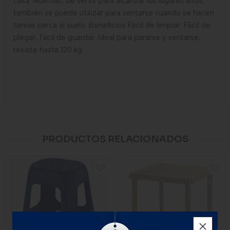
casa. Además, de servir para alcanzar los lugares altos,
también se puede utilizar para sentarse cuando se hacen
tareas cerca al suelo. Beneficios Fácil de limpiar. Fácil de
plegar, fácil de guardar. Ideal para pararse y sentarse,
resiste hasta 120 kg
PRODUCTOS RELACIONADOS