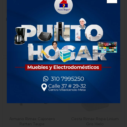
Butaco Rimax Grande Ii Azul
Mesa Rimax Caribe Ii Taupe
Navy
$33.000
$115.000
1 Unidad
1 unidad
-
Rimax
-
Rimax
Armario Rimax Cajonero
Cesta Rimax Ropa Linium
Rattan Taupe
Gris Hielo