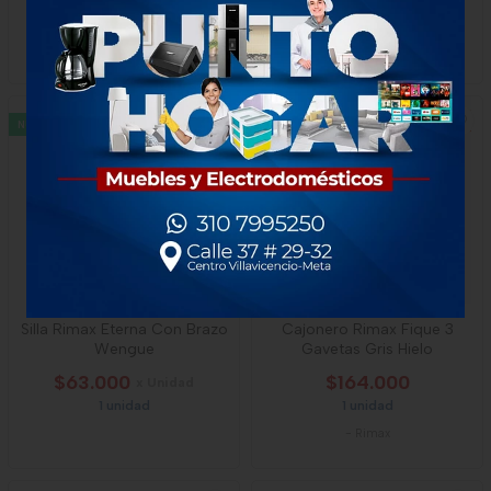
1 unidad
1 unidad
-
Rimax
-
Rimax
NUEVO
NUEVO
Silla Rimax Eterna Con Brazo
Cajonero Rimax Fique 3
Wengue
Gavetas Gris Hielo
$63.000
$164.000
x Unidad
1 unidad
1 unidad
-
Rimax