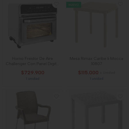
NUEVO
Horno Freidor De Aire
Mesa Rimax Caribe Ii Mocca
Challenger Con Panel Digital
10807
23l
$729.900
$115.000
x Unidad
1 unidad
1 unidad