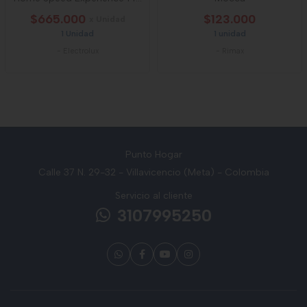
Min Ne
$665.000
$123.000
x Unidad
1 Unidad
1 unidad
-
Electrolux
-
Rimax
Punto Hogar
Calle 37 N. 29-32 - Villavicencio (Meta) - Colombia
Servicio al cliente
3107995250