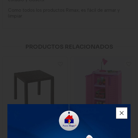
Como todos los productos Rimax; es fácil de armar y
limpiar.
PRODUCTOS RELACIONADOS
Mesa Rimax Baru Wengue
Armario Rimax Infantil
Rosado Niña
$160.000
$386.000