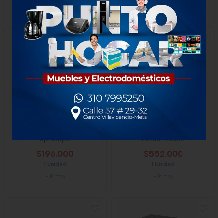
-
Rimax
-
Rimax
Cajonero Rimax Rattan 2p
Armario Rimax Cajonero
3p Taupe
Rattan Taupe
$196.000
$552.000
1 unidad
1 Unidad
-
Rimax
-
Rimax