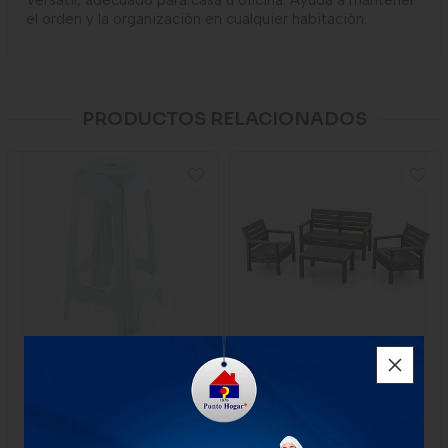
Versátil, adecuado para casa u oficina. Ayuda a mantener
el orden y la organización en cualquier habitación.
PRODUCTOS RELACIONADOS
Butaco Bar Rimax Blanco
Sala Rimax Barú 4 Puestos
Mocca
$45.000
$1.582.000
1 Unidad
1 unidad