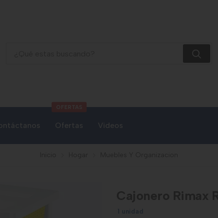
Cajonero Rimax Rattan 3g Niño
OFERTAS
ontáctanos
Ofertas
Videos
Inicio
Hogar
Muebles Y Organizacion
Cajonero Rimax R
1 unidad