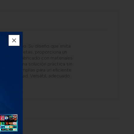
uier espacio. Su diseño que imita
 amplias gavetas, proporciona un
fectiva. Fabricado con materiales
es buscan una solución práctica sin
s gavetas amplias para un eficiente
 alta calidad. Versátil, adecuado