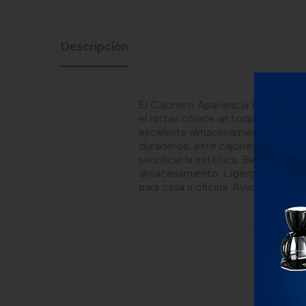
Descripción
El Cajonero Apariencia Rattan de 
el rattan ofrece un toque decorati
excelente almacenamiento para ro
duraderos, este cajonero es ligero
sacrificar la estética. Beneficios:
almacenamiento. Ligero y fácil de
para casa u oficina. Ayuda a manten