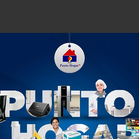
3 Gavetas combina funcionalidad y estilo para embellecer cualq
vo, ideal para habitaciones, salas de estar y oficinas. Con tres
pa, juguetes o documentos, manteniendo el orden de manera e
, lo que facilita su transporte y movilidad. Perfecto para quien
 Diseño atractivo que imita el rattan y resalta la decoración. Tre
 mover entre espacios. Fabricado con materiales duraderos y de
er el orden y la organización en cualquier habitación.
PRODUCTOS RELACIONADOS