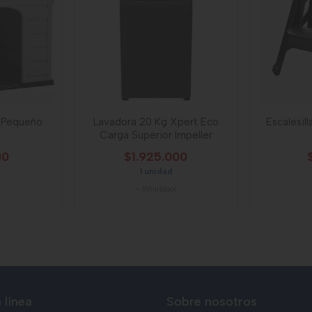
 Pequeño
Lavadora 20 Kg Xpert Eco
Escalesil
Carga Superior Impeller
00
$1.925.000
1 unidad
-
Whirlpool
 línea
Sobre nosotros