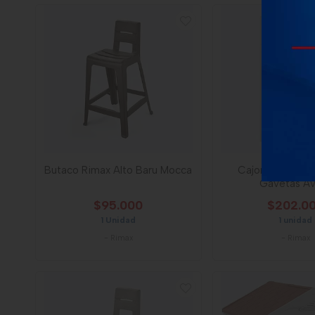
Butaco Rimax Alto Baru Mocca
Cajonero Rimax
Gavetas Av
$95.000
$202.0
1 Unidad
1 unidad
-
Rimax
-
Rimax