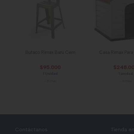
Butaco Rimax Baru Cem
Casa Rimax Para
$95.000
$248.0
1 Unidad
1 unidad
-
Rimax
-
Rimax
Contáctanos
Tienda en