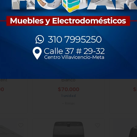
 Fique 4
Cesta Rimax Ropa Linium
Armario Ri
ent
Blanco
00
$70.000
$
1 unidad
-
Rimax