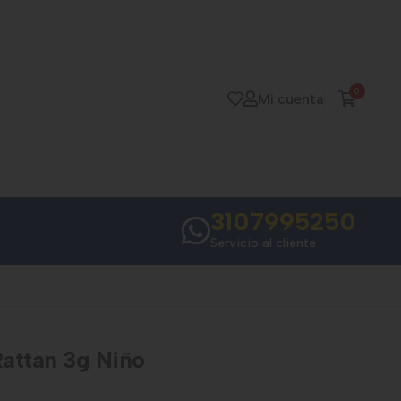
0
Mi cuenta
3107995250
Servicio al cliente
attan 3g Niño