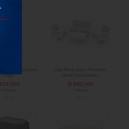
max Para Ropa Barú
Sala Rimax Barú 4 Puestos
Taupe
Verde Savia Blanco
832.000
$1.582.000
1 Unidad
1 unidad
-
Rimax
-
Rimax