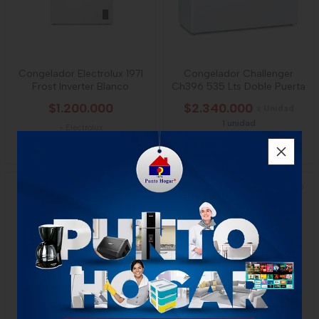
Congelador Electrolux 197l
Congelador Challenger
Frost Inverter Blanco
Ch396 535 Lts Doble Puerta
$1.200.000
$2.340.000
x Unidad
1 unidad
-
Electrolux
-
CHallenger
NUEVO