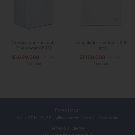
Congelador Horizontal
Congelador Electrolux 200
Challenger Ch332
Litros
$1.099.000
$1.100.000
x Unidad
x Unidad
1 unidad
1 unidad
Punto Hogar
Calle 37 N. 29-32 - Villavicencio (Meta) - Colombia
Servicio al cliente