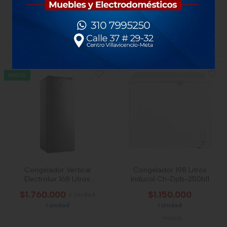
Congelador Challenger
Congelador Vertical
Ch226
Electrolux Efup22p3hrg 225
Lt
$950.000
$2.000.000
x Unidad
x Unidad
1 unidad
1 unidad
NUEVO
Congelador Vertical
Congelador 198 Litros
Electrolux 168 Litros
Inducol Ch-Dpb-250bl1
Efuy16p3hvg Gris
$1.760.000
$1.150.000
x Unidad
1 unidad
1 Unidad
-
Inducol