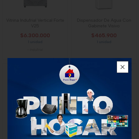
Vitrina Indufrial Vertical Forte
Dispensador De Agua Con
V25
Gabinete Visivo
$6.300.000
$465.900
1 unidad
1 unidad
-
Indufrial
Dispensador De Agua
Dispensador De Agua
Whirlpool Negro
Electrolux Gabinete