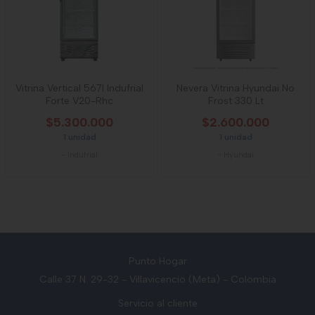
Vitrina Vertical 567l Indufrial
Nevera Vitrina Hyundai No
Forte V20-Rhc
Frost 330 Lt
$5.300.000
$2.600.000
1 unidad
1 unidad
-
Indufrial
-
Hyundai
Punto Hogar
Calle 37 N. 29-32 - Villavicencio (Meta) - Colombia
Servicio al cliente