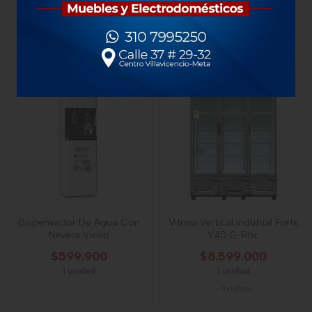
$745.000
$680.000
1 unidad
1 unidad
-
Whirlpool
-
Electrolux
Dispensador De Agua Con
Vitrina Vertical Indufrial Forte
Nevera Visivo
V40 G-Rhc
$599.900
$8.599.000
1 unidad
1 unidad
-
Indufrial