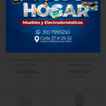
PRODUCTOS RELACIONADOS
Vitrina Vertical 567l Indufrial
Dispensador De Agua Con
Forte V20-Rhc
Gabinete Visivo
$5.300.000
$465.900
1 unidad
1 unidad
-
Indufrial