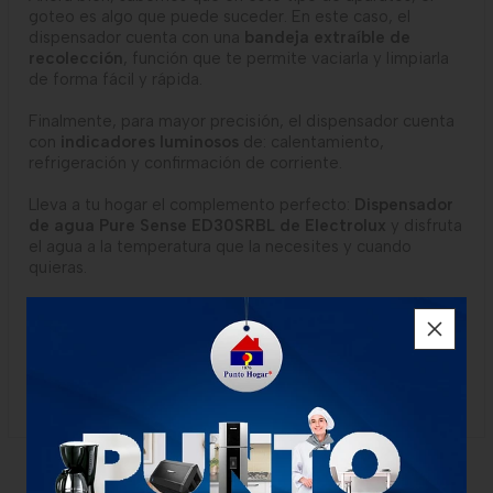
goteo es algo que puede suceder. En este caso, el
dispensador cuenta con una
bandeja extraíble de
recolección
, función que te permite vaciarla y limpiarla
de forma fácil y rápida.
Finalmente, para mayor precisión, el dispensador cuenta
con
indicadores luminosos
de: calentamiento,
refrigeración y confirmación de corriente.
Lleva a tu hogar el complemento perfecto:
Dispensador
de agua Pure Sense ED30SRBL de Electrolux
y disfruta
el agua a la temperatura que la necesites y cuando
quieras.
¹Tecnología basada en el nuevo gas R600, que según los
datos oficiales del IPCC (Grupo Intergubernamental de
Expertos sobre el Cambio Climático) tiene un GPW
(Global Warming Potential – 100 años) 99,9% menor VS
gas R-134A (1530).