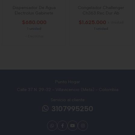
Dispensador De Agua
Congelador Challenger
Electrolux Gabinete
Ch363 Rec Dur Ab
$680.000
$1.625.000
x Unidad
1 unidad
1 unidad
-
Electrolux
Punto Hogar
Calle 37 N. 29-32 - Villavicencio (Meta) - Colombia
Servicio al cliente
3107995250