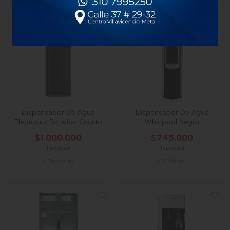
Dispensador De Agua
Dispensador De Agua
Electrolux Botellón Oculto
Whirlpool Negro
$1.000.000
$745.000
1 unidad
1 unidad
-
Electrolux
-
Whirlpool