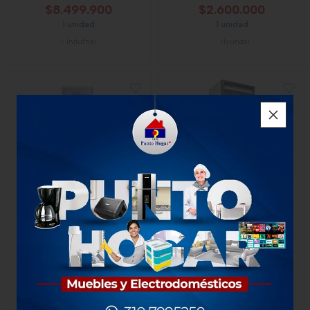
$8.499.900
$2.600.000
1 unidad
1 unidad
-
Indufrial
-
Hyundai
Nevera Vitrina Kalley Frost
Vitrina Panorámica Inducol
Una Puerta 309 Litros
Vv-510bl1cdld
$2.399.900
$4.895.900
1 Unidad
1 unidad
-
Kalley