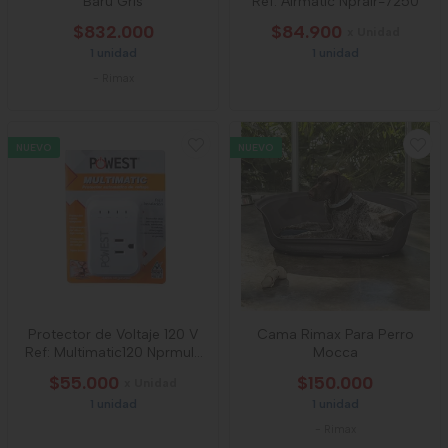
Baru Gris
Ref: Airmatic Nprair-7250
$832.000
$84.900
x Unidad
1 unidad
1 unidad
-
Rimax
NUEVO
NUEVO
Protector de Voltaje 120 V
Cama Rimax Para Perro
Ref: Multimatic120 Nprmul-
Mocca
7280
$55.000
$150.000
x Unidad
1 unidad
1 unidad
-
Rimax