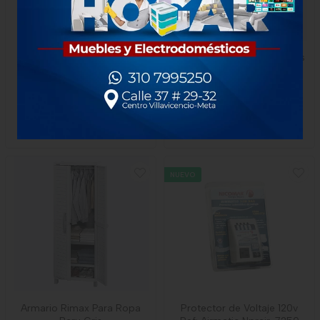
Caja Multiusos 20 Litros
Silla Rimax Barú Con Brazos
Natural Rimax
Gris Hielo
$45.000
$69.000
x Unidad
1 unidad
1 unidad
-
Rimax
NUEVO
Armario Rimax Para Ropa
Protector de Voltaje 120v