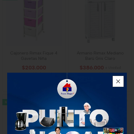
Cajonero Rimax Fique 4
Armario Rimax Mediano
Gavetas Niña
Barú Gris Claro
$203.000
$386.000
x Unidad
1 unidad
1 unidad
-
Rimax
-
Rimax
NUEVO