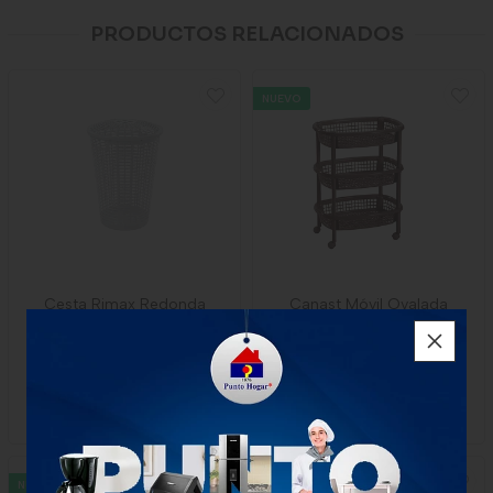
PRODUCTOS RELACIONADOS
NUEVO
Cesta Rimax Redonda
Canast Móvil Ovalada
Blanca
Wengue 9852
$40.500
$72.000
x Unidad
x Unidad
1 Unidad
1 unidad
-
Rimax
NUEVO
NUEVO