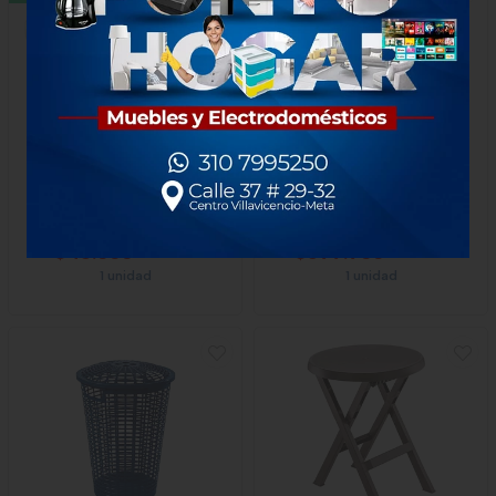
Caja Multiusos 20 Litros
Olla Presión Magna 15 L
Natural Rimax
Universal L93015
$45.000
$599.900
x Unidad
x Unidad
1 unidad
1 unidad