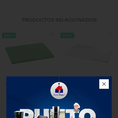
PRODUCTOS RELACIONADOS
NUEVO
NUEVO
Tabla Picar Prof 38*51 Verde
Tabla Picar Prof. 38*51
Incametal I93752
Blanco Incametal I93751
$72.900
$72.900
x Unidad
x Unidad
1 unidad
1 unidad