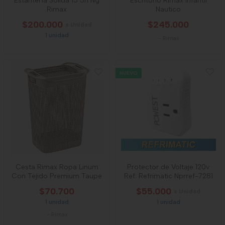
Estantería Solida 15 5n Ng
Escritorio Rimax Infantil
Rimax
Nautico
$200.000
$245.000
x Unidad
1 unidad
-
Rimax
NUEVO
Cesta Rimax Ropa Linum
Protector de Voltaje 120v
Con Tejido Premium Taupe
Ref: Refrimatic Nprref-7281
$70.700
$55.000
x Unidad
1 unidad
1 unidad
-
Rimax