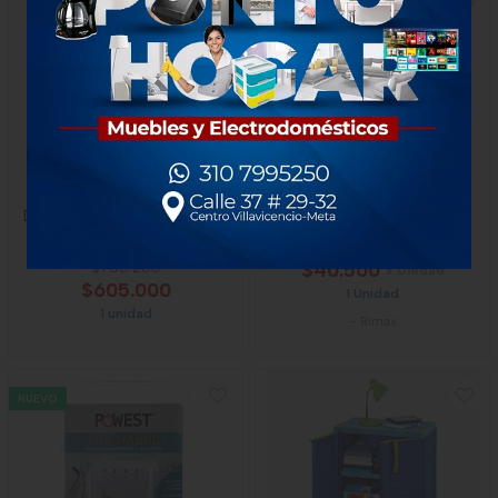
-20
%
Dispensador De Agua Kalley
Cesta Rimax Redonda
K-Dag2
Mocca
$756.250
$40.500
x Unidad
$605.000
1 Unidad
1 unidad
-
Rimax
NUEVO