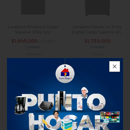
Lavadora Whirlpool Carga
Lavadora Haceb Ivy 19 Kg
Superior 20kg Gris
Digital Carga Superior Gris
Lav Ivy
$1.865.000
$1.753.000
x Unidad
1 unidad
1 unidad
-
Whirlpool
-
Haceb
Lavadora Whirlpool 23 Kg
Lavadora Electrolux Carga