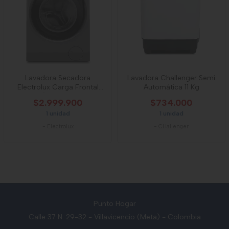
Lavadora Secadora
Lavadora Challenger Semi
Electrolux Carga Frontal
Automática 11 Kg
11kg/7kg Ultimate
$2.999.900
$734.000
1 unidad
1 unidad
-
Electrolux
-
CHallenger
Punto Hogar
Calle 37 N. 29-32 - Villavicencio (Meta) - Colombia