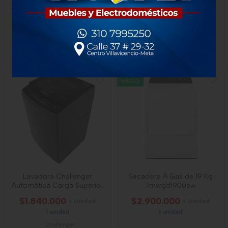
Xpert Inverter Carga Frontal
Superior 9.5 Kilos
$5.900.000
$1.100.000
1 unidad
-
Whirlpool
-
Rimax
NUEVO
Lavadora Challenger
Secadora A Gas de 19 Kg
Automática Carga Superior
7mwgd1900ew
18 Kg (39 Lb)
$1.840.000
$2.900.000
x Unidad
x Unidad
1 unidad
1 unidad
-
CHallenger