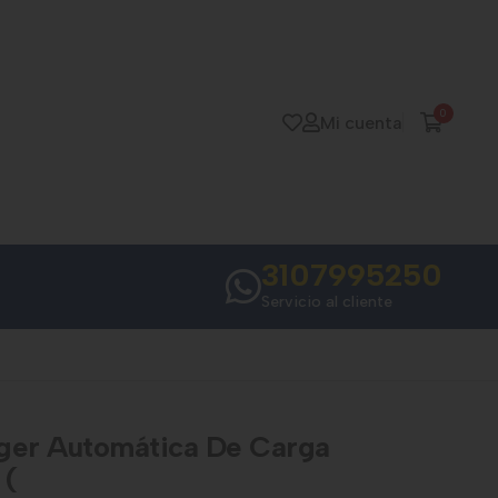
0
Mi cuenta
3107995250
Servicio al cliente
ger Automática De Carga
 (