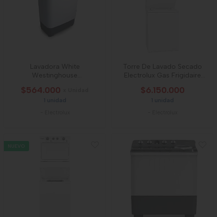
Lavadora White
Torre De Lavado Secado
Westinghouse
Electrolux Gas Frigidaire
Semiautomatica 7kg
18.5kg Blan
$564.000
$6.150.000
x Unidad
1 unidad
1 unidad
-
Electrolux
-
Electrolux
NUEVO