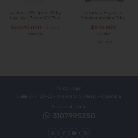
Lavatorre Whirlpool 20 Kg
Lavadora Frigidaire
Kgs Lav - 7mwet4027hw
Semiautomática 12 Kg
$6.040.000
$870.000
x Unidad
1 unidad
1 unidad
-
Samsung
Punto Hogar
Calle 37 N. 29-32 - Villavicencio (Meta) - Colombia
Servicio al cliente
3107995250