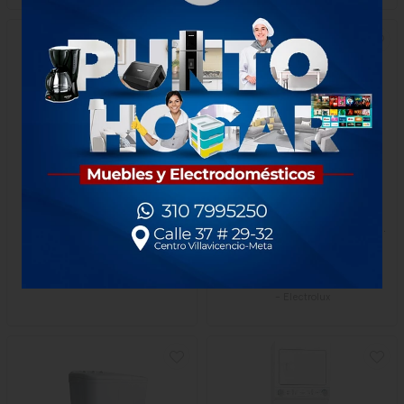
Lavadora Frigidaire
Lavadora Electrolux Carga
Semiautomática 9 Kg
Frontal 21kg Inverter Care
Titan
$700.000
$4.752.000
1 unidad
1 unidad
-
Electrolux