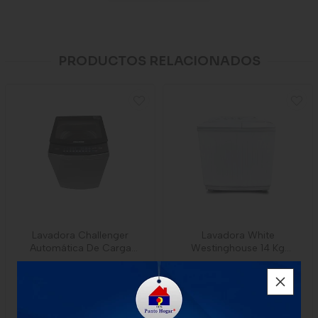
PRODUCTOS RELACIONADOS
Lavadora Challenger
Lavadora White
Automática De Carga
Westinghouse 14 Kg
Superior De 13 Kg (
Semiautomática
$1.433.000
$957.000
1 unidad
1 unidad
-
CHallenger
-
Electrolux