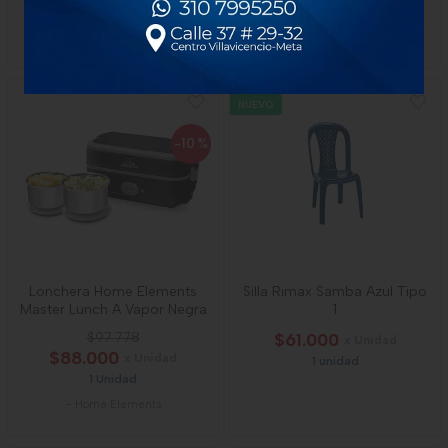
$70.000
$170.000
x Unidad
1 unidad
NUEVO
-10
%
Lonchera Home Elements
Silla Rimax Samba Azul Tipo
Master Lunch A Vapor Negra
1
$97.778
$61.000
x Unidad
$88.000
x Unidad
1 unidad
1 Unidad
-
Home Elements