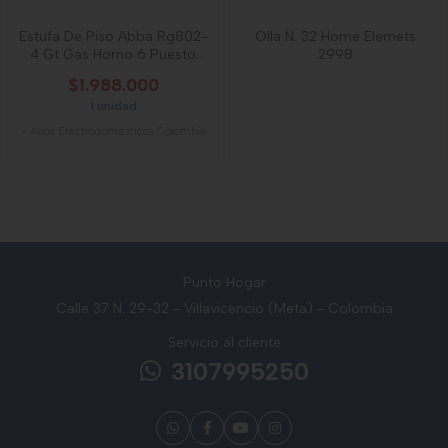
Estufa De Piso Abba Rg802-
Olla N. 32 Home Elemets
4 Gt Gas Horno 6 Puesto
2998
Gratinador
$1.988.000
1 unidad
-
Abba Electrodomesticos Colombia
Punto Hogar
Calle 37 N. 29-32 - Villavicencio (Meta) - Colombia
Servicio al cliente
3107995250