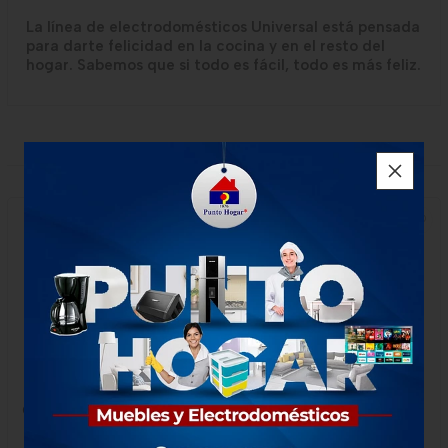
La línea de electrodomésticos Universal está pensada
para darte felicidad en la cocina y en el resto del
hogar. Sabemos que si todo es fácil, todo es más feliz.
PRODUCTOS RELACIONADOS
NUEVO
Caldero Fundido Cuadrado
Olla Presión Lpc Ci 6 Lt
de 24cm Marca Universal
Universal Lk30230