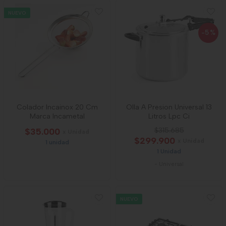
NUEVO
-5
%
Colador Incainox 20 Cm
Olla A Presion Universal 13
Marca Incametal
Litros Lpc Ci
$35.000
$315.685
x Unidad
$299.900
x Unidad
1 unidad
1 Unidad
-
Universal
NUEVO