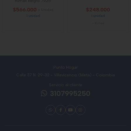
Rimax Negro 7925
$566.000
$248.000
x Unidad
1 unidad
1 unidad
-
Rimax
Punto Hogar
Calle 37 N. 29-32 - Villavicencio (Meta) - Colombia
Servicio al cliente
3107995250