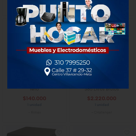
-
Rimax
-
Rimax
Cajonero Rimax Rattan 3g
Nevera Challenger No Frost
Niño
385 Litros Brutos
$140.000
$2.220.000
1 unidad
1 unidad
-
Rimax
-
CHallenger