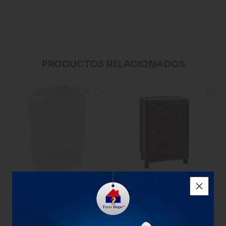
PRODUCTOS RELACIONADOS
Cesta Rimax Ropa Linium
Armario Rimax Cajonero
Blanco
Rattan Wengue
$70.000
$552.000
x Unidad
1 unidad
1 unidad