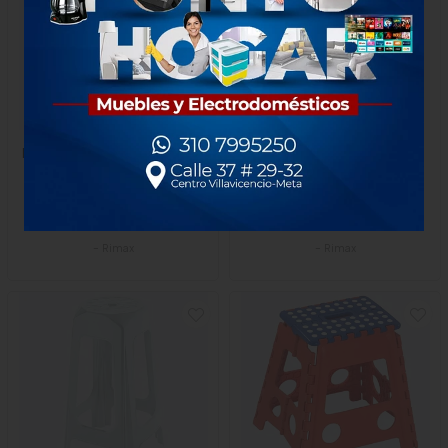
Mesa Rimax Baru 4 Puestos
Cesta Rimax Ropa Linium
Negra
Gris Hielo
$159.000
$70.000
1 unidad
1 unidad
-
Rimax
-
Rimax