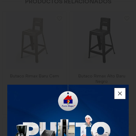
PRODUCTOS RELACIONADOS
Butaco Rimax Baru Cem
Butaco Rimax Alto Baru
Negro
$95.000
$95.000
1 Unidad
1 Unidad
-
Rimax
-
Rimax