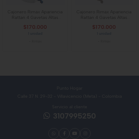
Cajonero Rimax Apariencia
Cajonero Rimax Apariencia
Rattan 4 Gavetas Altas
Rattan 4 Gavetas Altas
Nautica
Mocca
$170.000
$170.000
1 unidad
1 unidad
-
Rimax
-
Rimax
Punto Hogar
Calle 37 N. 29-32 - Villavicencio (Meta) - Colombia
Servicio al cliente
3107995250