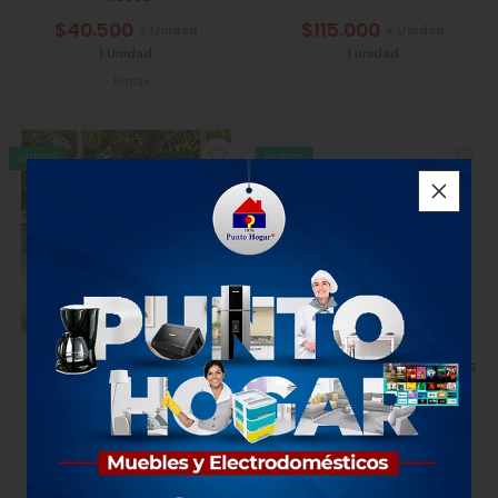
$40.500
$115.000
x Unidad
x Unidad
1 Unidad
1 unidad
-
Rimax
NUEVO
NUEVO
Cama Rimax Para Perro
Nevera-Cava Personal 19 Lts
Taupe
Mcp-20q
$150.000
$165.000
x Unidad
1 unidad
1 unidad
-
Rimax