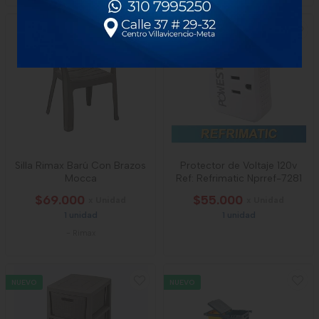
NUEVO
Silla Rimax Barú Con Brazos
Protector de Voltaje 120v
Mocca
Ref: Refrimatic Nprref-7281
$69.000
$55.000
x Unidad
x Unidad
1 unidad
1 unidad
-
Rimax
NUEVO
NUEVO