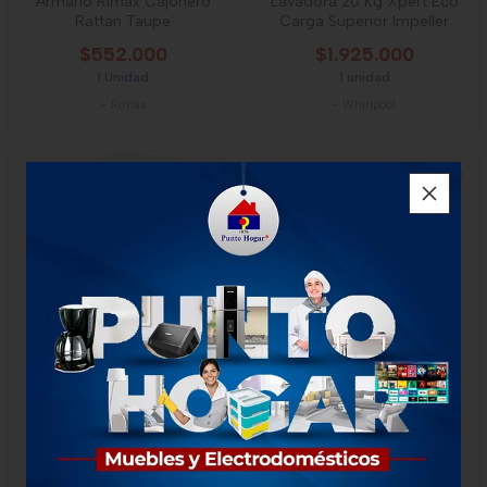
Armario Rimax Cajonero
Lavadora 20 Kg Xpert Eco
Rattan Taupe
Carga Superior Impeller
$552.000
$1.925.000
1 Unidad
1 unidad
-
Rimax
-
Whirlpool
Cajonero Rimax Apariencia
Armario Rimax Gabinete
Rattan 4g Niña
Doble Apariencia Rattan
$170.000
$325.000
1 unidad
1 Unidad
-
Rimax
-
Rimax