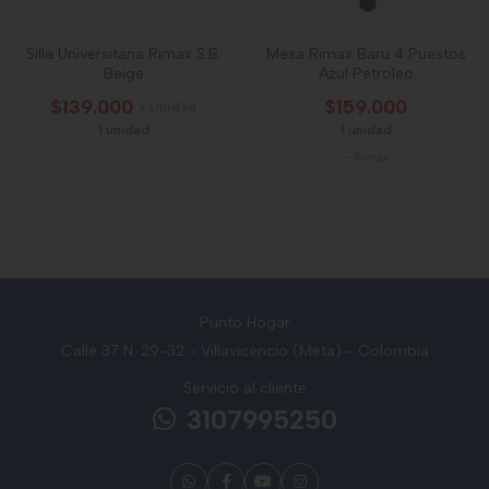
Silla Universitaria Rimax S.B.
Mesa Rimax Baru 4 Puestos
Beige
Azul Petroleo
$139.000
$159.000
x Unidad
1 unidad
1 unidad
-
Rimax
Punto Hogar
Calle 37 N. 29-32 - Villavicencio (Meta) - Colombia
Servicio al cliente
3107995250