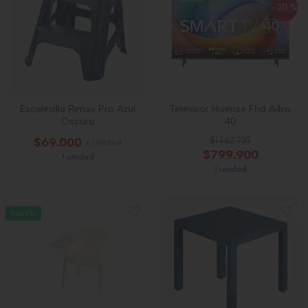
-30
%
Escalesilla Rimax Pro Azul
Televisor Hisense Fhd A4nv
Oscuro
40
$69.000
$1.142.715
x Unidad
$799.900
1 unidad
1 unidad
NUEVO