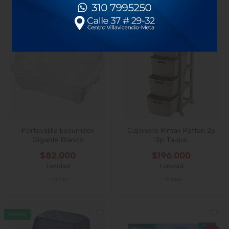
Portavajilla Escurridor
Cajonero Rimax Rattan 2p
Gigante Blanco
3p Taupe
$82.000
$196.000
1 unidad
1 unidad
-
Rimax
-
Rimax
NUEVO