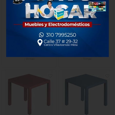
Butaco Rimax Baru Cem
Mesa Rimax Lotus Blanca
$95.000
$274.000
1 Unidad
1 unidad
-
Rimax
-
Rimax