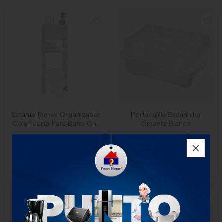
Estante Rimax Organizador
Portavajilla Escurridor
Con Puerta Para Baño Gris
Gigante Blanco
Hielo
$207.000
$82.000
1 unidad
1 unidad
-
Rimax
-
Rimax