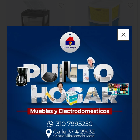
Gavetero Rimax Grande 3g
Cajonero Rimax Rattan 3g
Blanco Y Negro
Niño
$264.000
$140.000
1 unidad
1 unidad
-
Rimax
-
Rimax