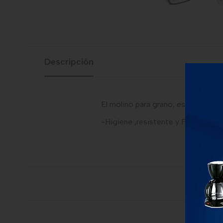
Descripción
El molino para grano, es perfecto 
-Higiene ,resistente y Facil mane