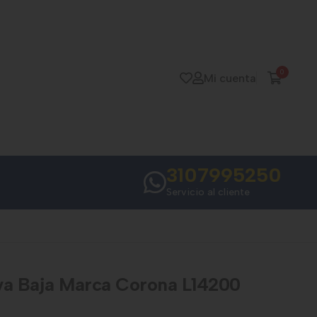
0
Mi cuenta
3107995250
Servicio al cliente
va Baja Marca Corona L14200