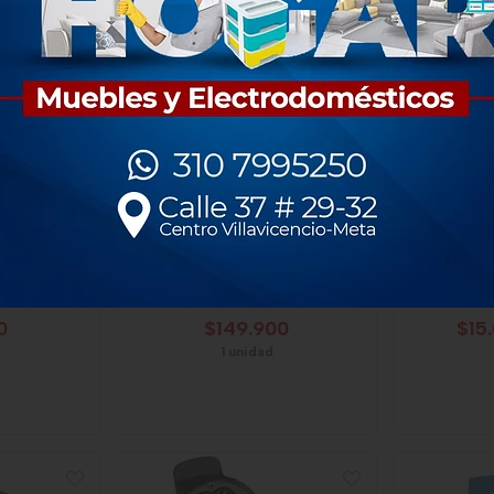
NUEVO
NUEVO
uadrado de
Molino de Carne Universal
Bowl N
iversal
L13500
0
$149.900
$15
1 unidad