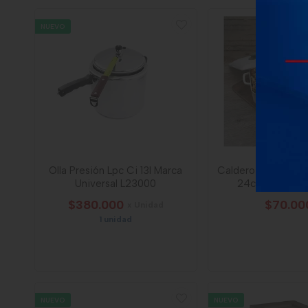
NUEVO
Olla Presión Lpc Ci 13l Marca
Caldero Fundido C
Universal L23000
24cm Marca Un
$380.000
$70.00
x Unidad
1 unidad
NUEVO
NUEVO