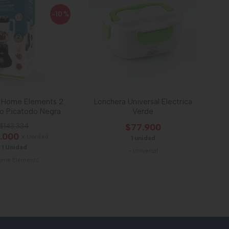
-10
%
a Home Elements 2
Lonchera Universal Electrica
so Picatodo Negra
Verde
$143.334
$77.900
.000
x Unidad
1 unidad
1 Unidad
-
Universal
ome Elements