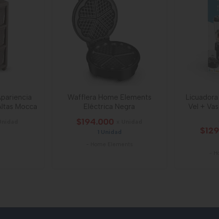
pariencia
Wafflera Home Elements
Licuador
Altas Mocca
Eléctrica Negra
Vel + Va
$194.000
Unidad
x Unidad
$129
1 Unidad
-
Home Elements
-
H