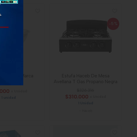
-5
%
ova 18 Cm Marca
Estufa Haceb De Mesa
Incametal
Avellana T Gas Propano Negra
.000
$326.316
x Unidad
$310.000
x Unidad
1 unidad
1 Unidad
-
Haceb