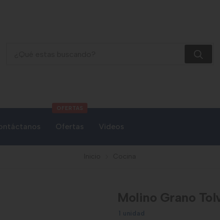
Molino Grano Tolva Baja Marca Corona L14200
OFERTAS
ontáctanos
Ofertas
Videos
Inicio
Cocina
Molino Grano Tol
1 unidad