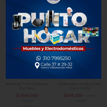
Nevecón Electrolux No Frost
Nevera Vertical Indufrial 3
619l Inverter
Puertas 40 Pies
$4.070.000
$8.750.000
x Unidad
1 unidad
1 unidad
-
Electrolux
NUEVO
Nevera No Frost Challenger
Dispensador de Mesa Kalley
266 Litros
Gris K-Wd5k
$1.846.000
$545.000
x Unidad
1 unidad
1 unidad
-
CHallenger