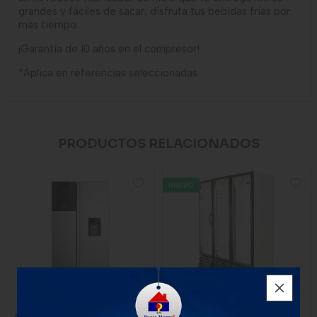
grandes y fáciles de sacar, disfruta tus bebidas frías por
más tiempo.
¡Garantía de 10 años en el compresor!
*Aplica en referencias seleccionadas
PRODUCTOS RELACIONADOS
NUEVO