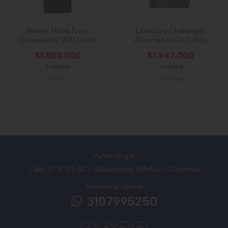
Nevera Mabe Frost
Lavadora Challenger
Congelador 320 Litros
Automática De Carga
Grafito
Superior De 11 Kg
$1.850.000
$1.347.000
1 unidad
1 unidad
-
Mabe
-
CHallenger
Punto Hogar
Calle 37 N. 29-32 - Villavicencio (Meta) - Colombia
Servicio al cliente
3107995250