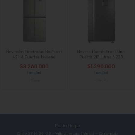
Nevecón Electrolux No Frost
Nevera Haceb Frost Una
421l 4 Puertas Inverter
Puerta 213 Litros N220
Dispensador De
$3.260.000
$1.290.000
1 unidad
1 unidad
-
Rimax
-
Haceb
Punto Hogar
Calle 37 N. 29-32 - Villavicencio (Meta) - Colombia