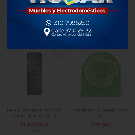
Nevera Electrolux
Refrigerador Whirlpool Tm
Congelador Superior No
440l Wrw46aktww
Frost 245l Inverter
$1.685.000
$2.770.000
x Unidad
1 unidad
1 unidad
-
Electrolux
Nevera Challenger No Frost
Ventilador Universal Colors
Congel Superior 231 Lt
8"
Cr249
$1.670.000
$99.000
1 unidad
-
Universal