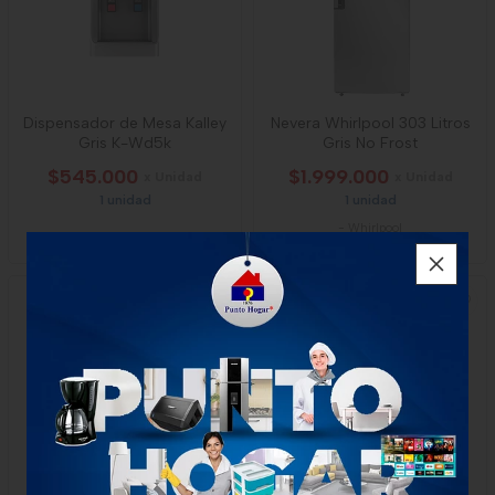
Dispensador de Mesa Kalley
Nevera Whirlpool 303 Litros
Gris K-Wd5k
Gris No Frost
$545.000
$1.999.000
x Unidad
x Unidad
1 unidad
1 unidad
-
Whirlpool
NUEVO