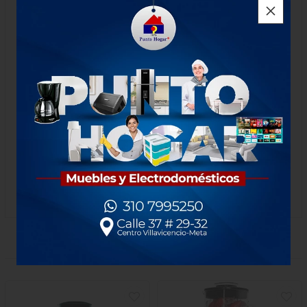
Es extra liviana, facilita el planchado, ahorra tiempo y sin
cansar tus manos.
Su suela es antiadherente, más resistencia a rayones,
cuenta con
cable bidireccional de 1.70 m
, para mayor
comodidad, brinda mayor libertad de movimiento.
Ajusta el control de temperatura variable según el tipo de
tela.
La luz roja se encenderá cuando llegue a la temperatura
seleccionada.
Potencia de 1000 watts.
PRODUCTOS RELACIONADOS