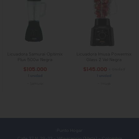
Licuadora Samurai Optimix
Licuadora Imusa Powermix
Plus 500w Negra
Glass 2 Vel Negra
$105.000
$145.000
x Unidad
1 unidad
1 unidad
-
Samurai
-
Imusa
Punto Hogar
Calle 37 N. 29-32 - Villavicencio (Meta) - Colombia