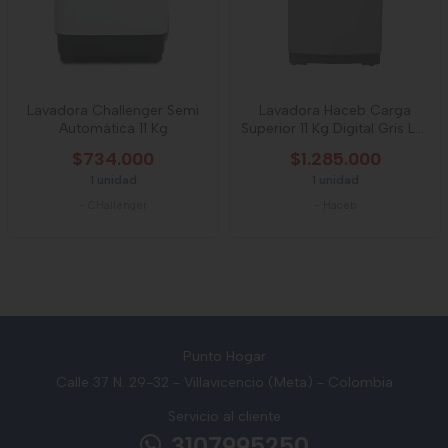
Lavadora Challenger Semi
Lavadora Haceb Carga
Automática 11 Kg
Superior 11 Kg Digital Gris Lav
500
$734.000
$1.285.000
1 unidad
1 unidad
-
CHallenger
-
Haceb
Punto Hogar
Calle 37 N. 29-32 - Villavicencio (Meta) - Colombia
Servicio al cliente
3107995250