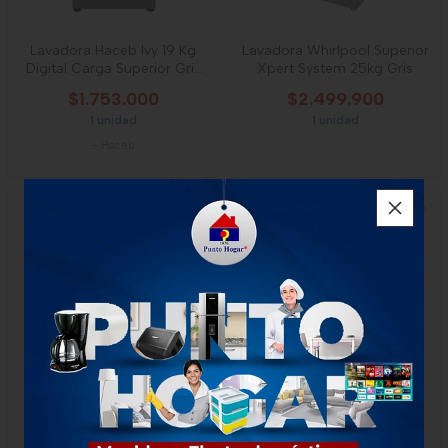
Lavadora Haceb Ivy 19 Kg
Lavadora Whirlpool Superior
Digital Carga Superior Gris
Xpert System 25kg Gris
Lav Ivy
$1.753.000
$2.499.900
1 unidad
1 unidad
-
Haceb
Lavadora Across Carga
Lavadora Electrolux Carga
Superior 14kg Wa14rnahla
Superior 18 Kilogramos
Negro
Ewix18f3esb