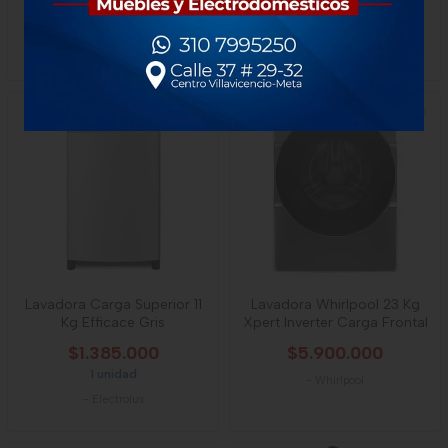
$1.545.000
$1.835.000
1 unidad
1 unidad
-
Whirlpool
-
Electrolux
Lavadora Carga Superior 11
Lavadora Whirlpool 23 Kg
Kg Efficace Gris
Xpert Inverter Carga Frontal
$1.385.000
$5.900.000
1 unidad
-
Whirlpool
-
Electrolux