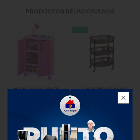
PRODUCTOS RELACIONADOS
NUEVO
Armario Rimax Infantil
Canast Móvil Ovalada
Rosado Niña
Wengue 9852
$386.000
$72.000
x Unidad
1 unidad
1 unidad
-
Rimax
NUEVO