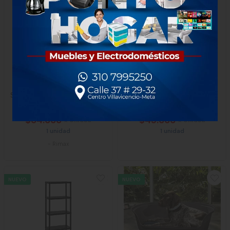
Silla Rimax Eterna Sin Brazos
Refractaria con División
Wengue
Universal L60590
$64.000
$45.000
x Unidad
x Unidad
1 unidad
1 unidad
-
Rimax
NUEVO
NUEVO