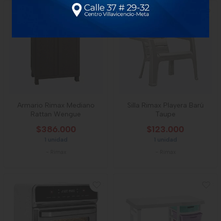
Armario Rimax Mediano
Silla Rimax Playera Barú
Rattan Wengue
Taupe
$386.000
$123.000
1 unidad
1 unidad
-
Rimax
-
Rimax