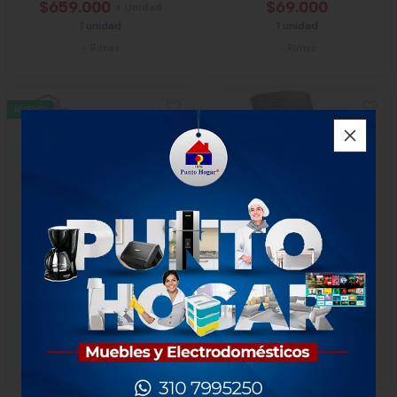
$659.000
$69.000
x Unidad
1 unidad
1 unidad
-
Rimax
-
Rimax
NUEVO
Estufa 2p Eléctrica Gris
Silla Rimax Shia Sin Brazos
Jaspeado
Mocca
$105.000
$138.000
x Unidad
1 unidad
1 unidad
-
Rimax