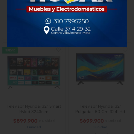
Televisor Hyundai 85"
Televisor Challenger 65
Pulgadas Qled
Pulgadas Led Uhd4k Smart
Tv
$4.799.900
$2.245.900
1 unidad
-
Hyundai
-
CHallenger
NUEVO
Televisor Hyundai 32" Smart
Televisor Hyundai 32"
Hyled 3243nim
Pulgadas 80 Cm 3241 Hd
Led
$899.900
$699.900
x Unidad
x Unidad
1 unidad
1 unidad