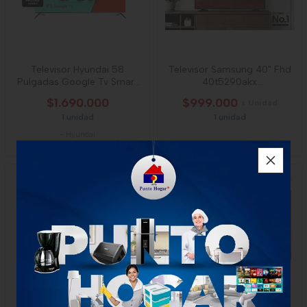
Televisor Hyundai 58
Televisor Samsung 40" Fhd
Pulgadas Google Tv Smart
40t5290akx
Tv 4k
8806092312937
$1.690.000
$999.000
x Unidad
1 unidad
1 unidad
-
Hyundai