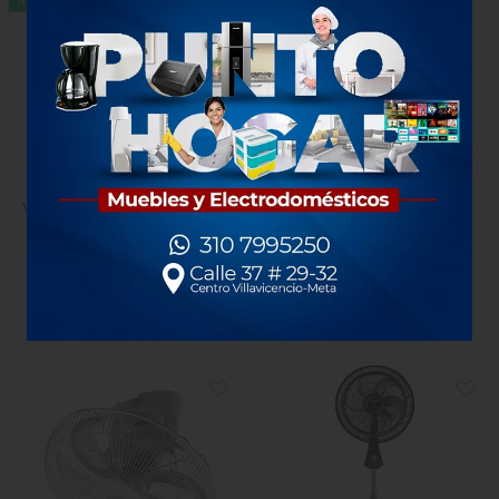
NUEVO
Ventilador Kalley Pedestal K-
Ventilador Samurai Ultra
Vap26p Negro
Silence Force Pared Negro
$485.000
$265.000
x Unidad
1 Unidad
-
Samurai
-
Kalley