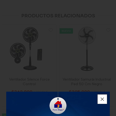
PRODUCTOS RELACIONADOS
NUEVO
Ventilador Silence Force
Ventilador Samurái Industrial
Control
Ped 50 Cm Negro
$362.000
$395.000
x Unidad
x Unidad
1 unidad
1 unidad