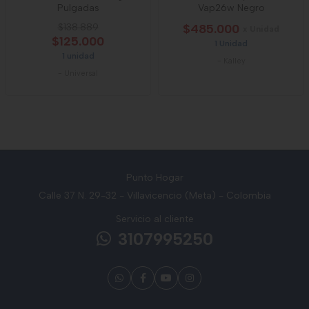
Pulgadas
Vap26w Negro
$138.889
$485.000
x Unidad
$125.000
1 Unidad
1 unidad
-
Kalley
-
Universal
Punto Hogar
Calle 37 N. 29-32 - Villavicencio (Meta) - Colombia
Servicio al cliente
3107995250