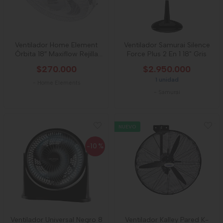
Ventilador Home Element
Ventilador Samurai Silence
Órbita 18″ Maxiflow Rejilla
Force Plus 2 En 1 18" Gris
Metálic
$270.000
$2.950.000
1 unidad
-
Home Elements
-
Samurai
NUEVO
-10
%
Ventilador Universal Negro 8
Ventilador Kalley Pared K-