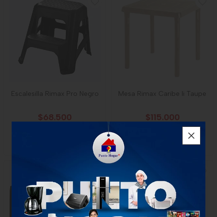
Escalesilla Rimax Pro Negro
Mesa Rimax Caribe Ii Taupe
$68.500
$115.000
1 unidad
1 unidad
-
Rimax
-
Rimax