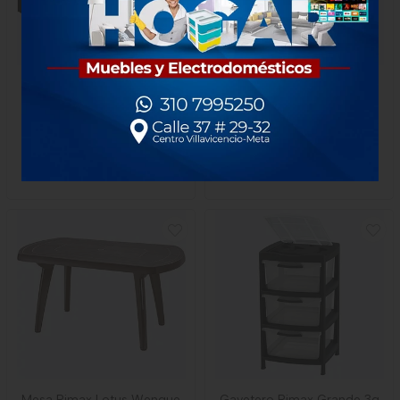
Mesa Rimax Barú Familiar
Armario Rimax Grande
Wengue
Apariencia Rattan Taupe
$298.000
$659.000
1 unidad
1 Unidad
-
Rimax
-
Rimax
Mesa Rimax Lotus Wengue
Gavetero Rimax Grande 3g