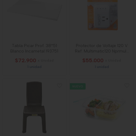
Tabla Picar Prof. 38*51
Protector de Voltaje 120 V
Blanco Incametal I93751
Ref: Multimatic120 Nprmul-
7280
$72.900
$55.000
x Unidad
x Unidad
1 unidad
1 unidad
NUEVO