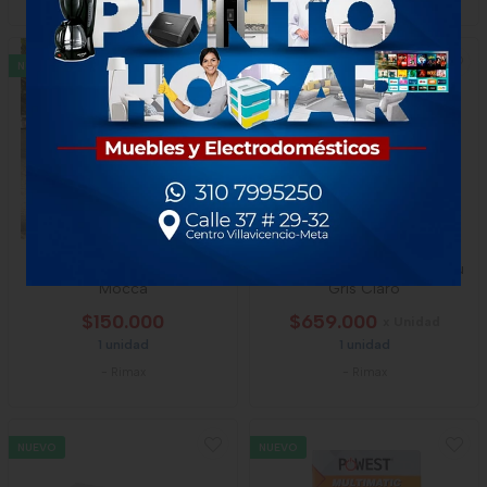
NUEVO
Cama Rimax Para Perro
Armario Rimax Grande Barú
Mocca
Gris Claro
$150.000
$659.000
x Unidad
1 unidad
1 unidad
-
Rimax
-
Rimax
NUEVO
NUEVO