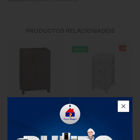
PRODUCTOS RELACIONADOS
NUEVO
Armario Rimax Mediano
Cajonero Rimax Fique 3
Rattan Wengue
Gavetas Gris Hielo
$386.000
$164.000
1 unidad
1 unidad
-
Rimax
-
Rimax