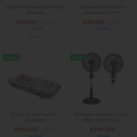
Silla Rimax Eterna Sin Brazos
Refractaria con División
Wengue
Universal L60590
$64.000
$45.000
x Unidad
x Unidad
1 unidad
1 unidad
-
Rimax
NUEVO
NUEVO
Estufa 2p Eléctrica Gris
Ventilador Samurai Comfort
Jaspeado
Maxx 2 En 1 Negro
$105.000
$240.000
x Unidad
1 unidad
1 unidad