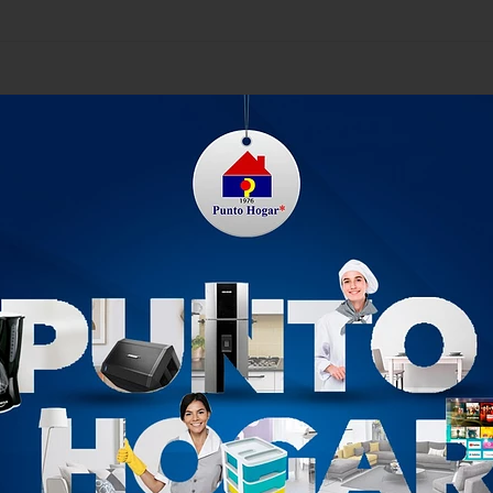
 opción de asiento para los diferentes espacios en el hogar, com
ples opciones para la decoración. El peso ligero hace que sea fáci
do a su diseño soporta un peso de hasta 110 kg, cuenta con p
nto perfecto para tus espacios! Beneficios Fácil de limpiar. Ide
PRODUCTOS RELACIONADOS