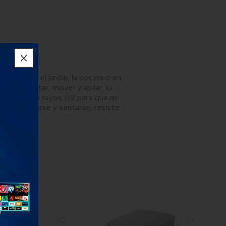
o el bar, el jardín, la cocina o en
l de levantar, mover y apilar, lo
rotección de rayos UV para que no
al para pararse y sentarse, resiste