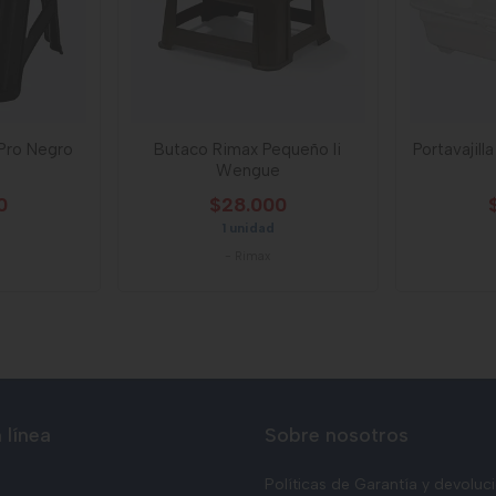
 Pro Negro
Butaco Rimax Pequeño Ii
Portavajill
Wengue
0
$28.000
1 unidad
-
Rimax
 línea
Sobre nosotros
Políticas de Garantía y devoluc