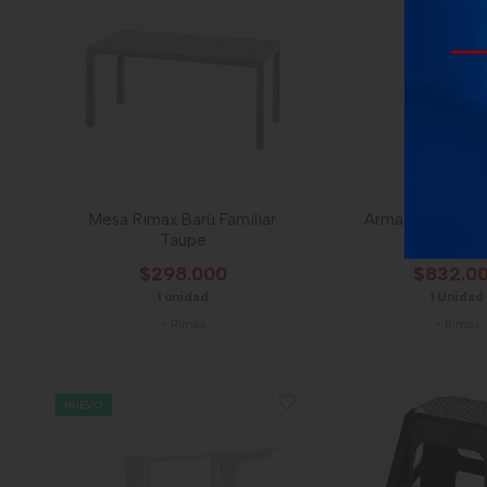
Mesa Rimax Barú Familiar
Armario Rimax P
Taupe
Rattan Ta
$298.000
$832.0
1 unidad
1 Unidad
-
Rimax
-
Rimax
NUEVO