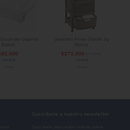
a Escurridor Gigante
Gavetero Rimax Grande 3g
Blanco
Mocca
$82.000
$272.000
x Unidad
1 unidad
1 unidad
-
Rimax
-
Rimax
Suscríbete a nuestro newsletter
iones
Suscríbete para recibir noticias sobre