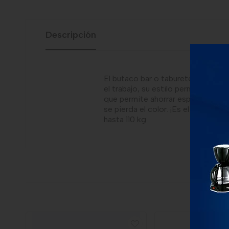
Descripción
El butaco bar o taburete bar es una
el trabajo, su estilo permite múlti
que permite ahorrar espacio. Debi
se pierda el color. ¡Es el compleme
hasta 110 kg