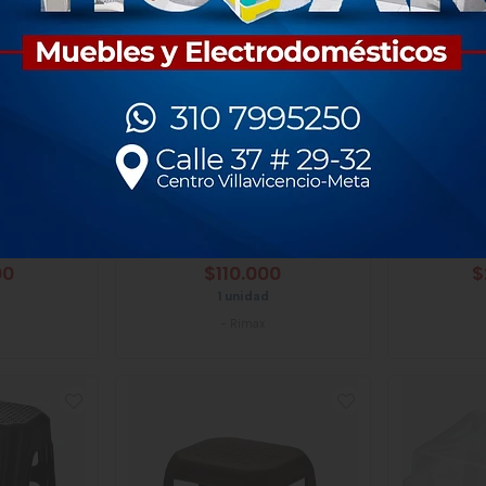
ara Ropa
Mesa Rimax De Centro
Mesa Rim
upe
Rectangular Barú
00
$110.000
$
1 unidad
-
Rimax