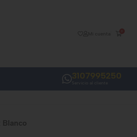
0
Mi cuenta
3107995250
Servicio al cliente
 Blanco