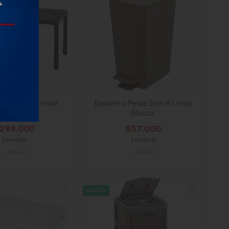
ax Barú Familiar
Basurero Pedal Slim 8 Litros
Wengue
Mocca
298.000
$57.000
1 unidad
1 unidad
-
Rimax
-
Rimax
NUEVO