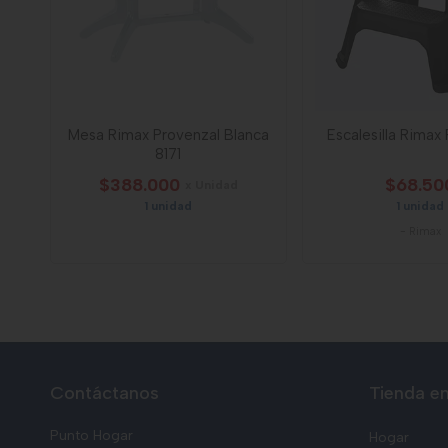
Mesa Rimax Provenzal Blanca
Escalesilla Rimax
8171
$388.000
$68.50
x Unidad
1 unidad
1 unidad
-
Rimax
Contáctanos
Tienda en
Punto Hogar
Hogar