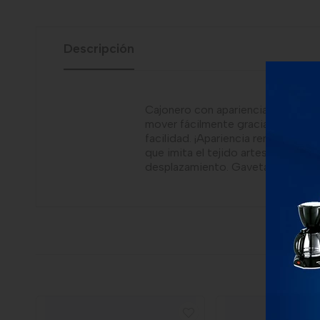
Descripción
Cajonero con apariencia Rattán co
mover fácilmente gracias a las m
facilidad. ¡Apariencia renovada y c
que imita el tejido artesanal. Res
desplazamiento. Gavetas removibl