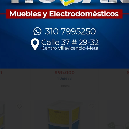
 Baru Verde
Butaco Rimax Baru Cem
Butaco Rim
0
$95.000
1 Unidad
-
Rimax