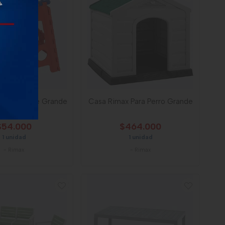
ax Plegable Grande
Casa Rimax Para Perro Grande
Rojo Azul
$54.000
$464.000
1 unidad
1 unidad
-
Rimax
-
Rimax