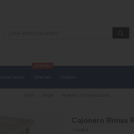
Cajonero Rimax Rattan 3g Taupe
OFERTAS
ontáctanos
Ofertas
Videos
Inicio
Hogar
Muebles Y Organizacion
Cajonero Rimax R
1 unidad