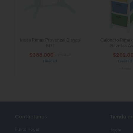
Mesa Rimax Provenzal Blanca
Cajonero Rimax
8171
Gavetas Av
$388.000
$202.0
x Unidad
1 unidad
1 unidad
-
Rimax
Contáctanos
Tienda en
Punto Hogar
Hogar