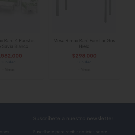
ax Barú 4 Puestos
Mesa Rimax Barú Familiar Gris
 Savia Blanco
Hielo
1.582.000
$298.000
1 unidad
1 unidad
-
Rimax
-
Rimax
Suscríbete a nuestro newsletter
iones
Suscríbete para recibir noticias sobre