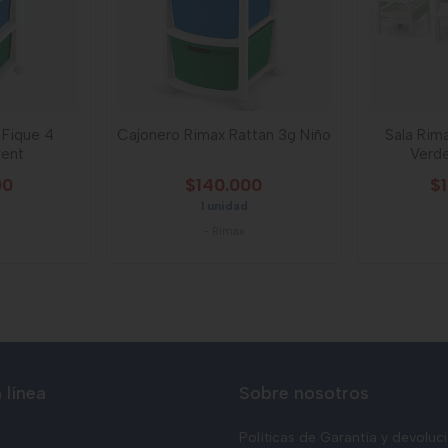
 Fique 4
Cajonero Rimax Rattan 3g Niño
Sala Rim
ent
Verde
00
$140.000
$
1 unidad
-
Rimax
 línea
Sobre nosotros
Políticas de Garantía y devoluc