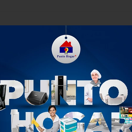
n 3 gavetas, cada una con capacidad de 12 Litros; que se pue
anijas en sus dos extremos. Completamente plástico y con rod
olores para los hogares de hoy! Beneficios Fácil de armar. Fácil
iste hasta 3 kg por entrepaño. Resistencia máxima total 10 kg. C
es. Con manijas ergonómicas laterales.
PRODUCTOS RELACIONADOS