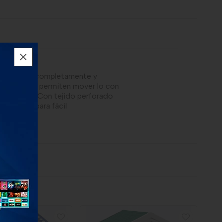
den retirar completamente y
achinas que permiten mover lo con
 de limpiar. Con tejido perforado
on ruedas para fácil