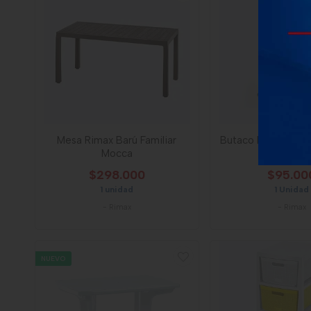
Mesa Rimax Barú Familiar
Butaco Rimax Alto
Mocca
Salvia
$298.000
$95.00
1 unidad
1 Unidad
-
Rimax
-
Rimax
NUEVO