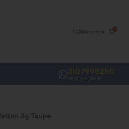
0
Mi cuenta
3107995250
Servicio al cliente
attan 3g Taupe