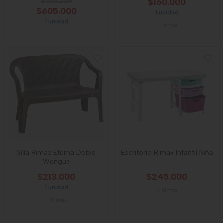
$756.250
$160.000
$605.000
1 unidad
1 unidad
-
Rimax
Silla Rimax Eterna Doble
Escritorio Rimax Infantil Niña
Wengue
$213.000
$245.000
1 unidad
-
Rimax
-
Rimax