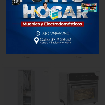
Silla Rimax Samba Verde
Silla Rimax Samba Blanca
Osc Reciclado
Reciclada
$52.000
$52.000
1 unidad
1 unidad
-
Rimax
-
Rimax