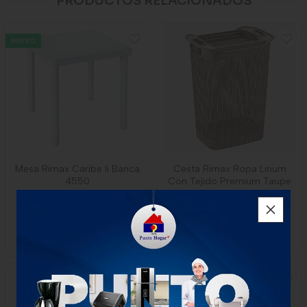
PRODUCTOS RELACIONADOS
NUEVO
Mesa Rimax Caribe Ii Banca
Cesta Rimax Ropa Linum
4550
Con Tejido Premium Taupe
$115.000
$70.700
x Unidad
1 unidad
1 unidad
-
Rimax