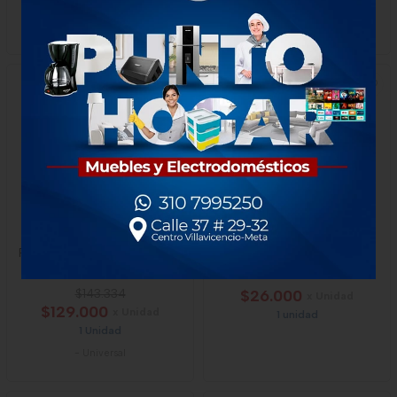
1 Unidad
-
Imusa
-
Universal
NUEVO
-10
%
Picatodo Universal Chopper
Caja Multiusos 12 Lt Natural
Mix 1.5 Tazas
$143.334
$26.000
x Unidad
$129.000
x Unidad
1 unidad
1 Unidad
-
Universal