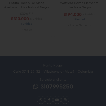
Estufa Haceb De Mesa
Wafflera Home Elements
Avellana T Gas Natural Negra
Eléctrica Negra
$326.316
$194.000
x Unidad
$310.000
x Unidad
1 Unidad
1 Unidad
-
Home Elements
-
Haceb
Punto Hogar
Calle 37 N. 29-32 - Villavicencio (Meta) - Colombia
Servicio al cliente
3107995250