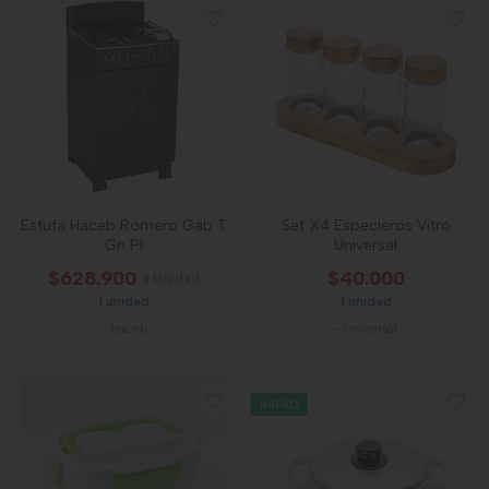
Estufa Haceb Romero Gab T
Set X4 Especieros Vitro
Gn Pl
Universal
$628.900
$40.000
x Unidad
1 unidad
1 unidad
-
Haceb
-
Universal
NUEVO