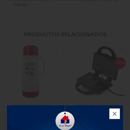
trabajo.
PRODUCTOS RELACIONADOS
-10
%
Termo Imusa 1 Litro
Sanduchera Universal
Sonrisa
$39.900
$77.778
$70.000
x Unidad
1 unidad