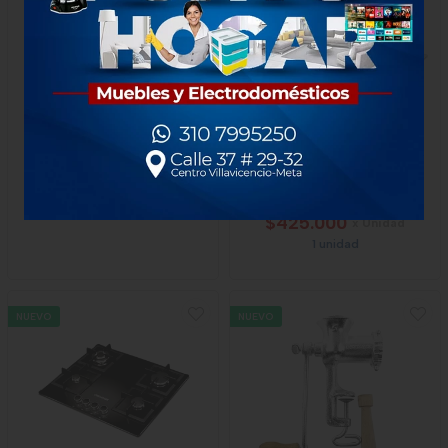
Olla N. 32 Home Elemets
Estufa Challenger Sp 5040
2998
$425.000
x Unidad
1 unidad
NUEVO
NUEVO