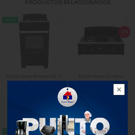
PRODUCTOS RELACIONADOS
NUEVO
-5
%
Estufa Haceb Romero 50 T-
Estufa Haceb De Mesa
Gn Pl
Avellana T Gas Propano
Negra
$750.000
$326.316
x Unidad
$310.000
x Unidad
1 unidad
1 Unidad
-
Haceb
NUEVO
NUEVO