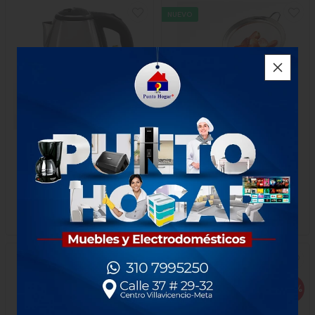
NUEVO
Tetera Universal Electrica
Colador Incainox 20 Cm
Silver 1.5 Litros 1000w
Marca Incametal
$160.000
$35.000
x Unidad
x Unidad
1 Unidad
1 unidad
-
Universal
-10
%