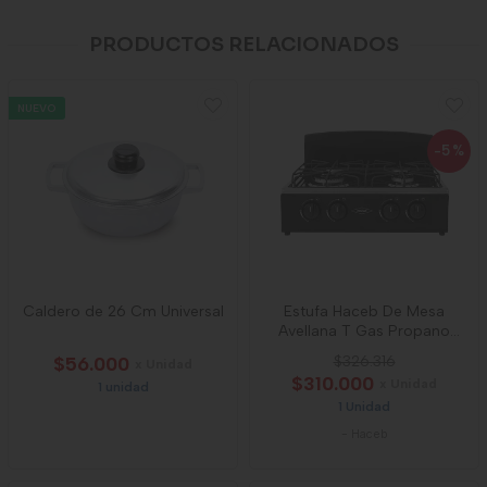
PRODUCTOS RELACIONADOS
NUEVO
-5
%
Caldero de 26 Cm Universal
Estufa Haceb De Mesa
Avellana T Gas Propano
Negra
$56.000
$326.316
x Unidad
$310.000
x Unidad
1 unidad
1 Unidad
-
Haceb