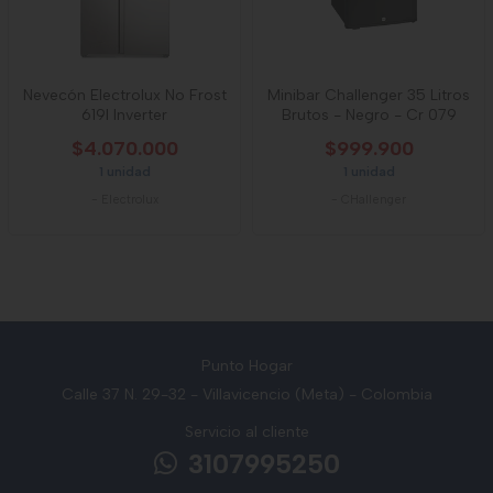
Nevecón Electrolux No Frost
Minibar Challenger 35 Litros
619l Inverter
Brutos - Negro - Cr 079
$4.070.000
$999.900
1 unidad
1 unidad
-
Electrolux
-
CHallenger
Punto Hogar
Calle 37 N. 29-32 - Villavicencio (Meta) - Colombia
Servicio al cliente
3107995250