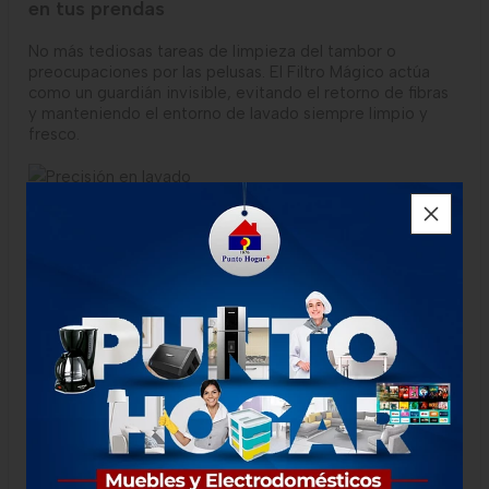
en tus prendas
No más tediosas tareas de limpieza del tambor o
preocupaciones por las pelusas. El Filtro Mágico actúa
como un guardián invisible, evitando el retorno de fibras
y manteniendo el entorno de lavado siempre limpio y
fresco.
FUNCIONALIDAD
Precisión y rendimiento en cada lavado
Nuestra lavadora adapta automáticamente el uso de
agua a la cantidad de ropa en cada carga, asegurando un
lavado preciso, eficiente y sin desperdicios. Así, cada
ciclo aprovecha al máximo los recursos, brindándote
resultados impecables y un desempeño responsable con
cada uso.
DIMENSIONES