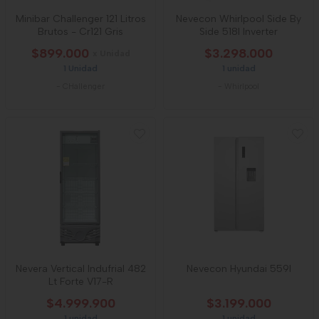
Minibar Challenger 121 Litros
Nevecon Whirlpool Side By
Brutos - Cr121 Gris
Side 518l Inverter
$899.000
$3.298.000
x Unidad
1 Unidad
1 unidad
-
CHallenger
-
Whirlpool
Nevera Vertical Indufrial 482
Nevecon Hyundai 559l
Lt Forte V17-R
$4.999.900
$3.199.000
1 unidad
1 unidad