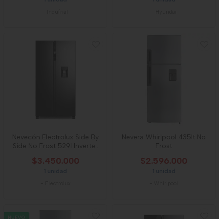
-
Indufrial
-
Hyundai
Nevecón Electrolux Side By
Nevera Whirlpool 435lt No
Side No Frost 529l Inverter
Frost
Negro
$3.450.000
$2.596.000
1 unidad
1 unidad
-
Electrolux
-
Whirlpool
NUEVO