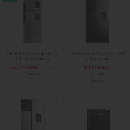
Refrigerador Whirlpool Tm
Nevecón Electrolux No Frost
440l Wrw46aktww
619l Inverter
$2.770.000
$4.179.000
x Unidad
1 unidad
1 unidad
-
Electrolux