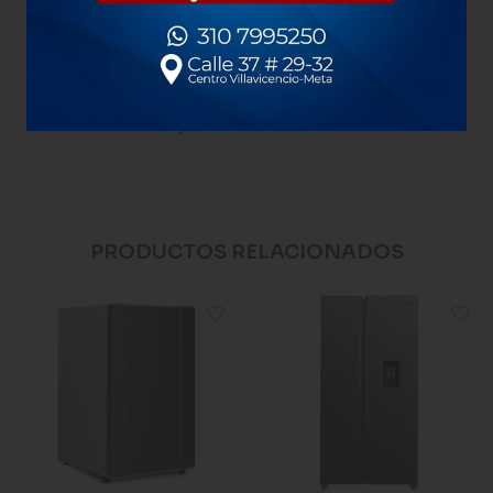
Estética moderna con máxima funcionalidad
Diseñada para encajar perfectamente en cualquier
espacio. Su diseño elegante y contemporáneo se adapta
a cualquier decoración, convirtiéndola en una pieza
destacada de tu hogar.
PRODUCTOS RELACIONADOS