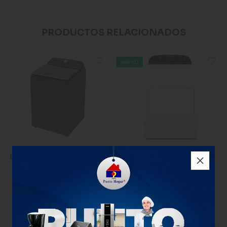
PRODUCTOS RELACIONADOS
NUEVO
Lavadora Whirlpool Superior
Secadora A Gas de 19 Kg
Xpert System 25kg Gris
7mwgd1900ew
$2.499.900
$2.900.000
x Unidad
1 unidad
1 unidad