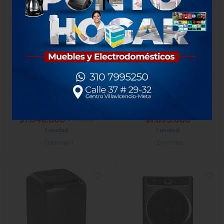
Lavadora Challenger
Lavadora Electrolux Carga
Automática Carga Superior
Superior 18 Kilogramos
18 Kg (39 Lb)
Ewix18f3esb
$1.840.000
$1.835.000
x Unidad
1 unidad
1 unidad
-
CHallenger
-
Electrolux