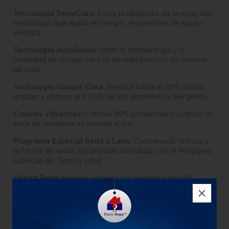
Tecnología SensiCare:
Evita el desgaste de la ropa, con
tecnología que ajusta el tiempo, el consumo de agua y
energía.
Tecnología AutoSense:
Mide la temperatura y la
humedad de la ropa para un secado preciso, sin resecar
las telas.
Tecnología Vapour Care:
Reduce hasta el 30% de las
arrugas y elimina el 99,9% de los gérmenes y alérgenos.
Colores
Vibrantes:
Colores 80% preservados cuando se
seca en secadora vs secado al sol.
Programa Especial Seda y Lana:
Conserva la textura y
la forma de todas tus prendas delicadas con el Programa
Especial de “Seda y Lana”.
Añadir Ropa:
Puedes agregar tus prendas hasta 15
minutos después de que comience el lavado.
Rápido 15':
Asume el control de tu tiempo. Este ciclo
rápido proporciona un lavado adecuado para tu ropa del
día a día.