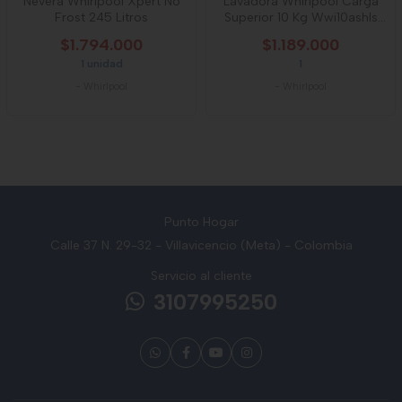
Nevera Whirlpool Xpert No
Lavadora Whirlpool Carga
Frost 245 Litros
Superior 10 Kg Wwi10ashls
Plateado
$1.794.000
$1.189.000
1 unidad
1
-
Whirlpool
-
Whirlpool
Punto Hogar
Calle 37 N. 29-32 - Villavicencio (Meta) - Colombia
Servicio al cliente
3107995250