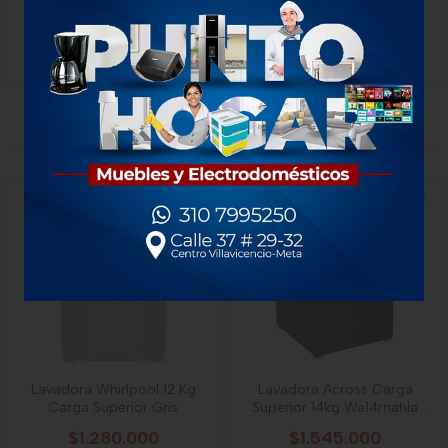
Vapor Quita Olor:
Elimina los olores no deseados. Tu
ropa favorita, renovada después de 35 minutos.
PRODUCTOS RELACIONADOS
Lavadora Whirlpool 12 Kg
Lavadora Across Carga
Carga Superior Gris
Superior 14kg Wa14rnahla
Negro
$1.280.000
$1.545.000