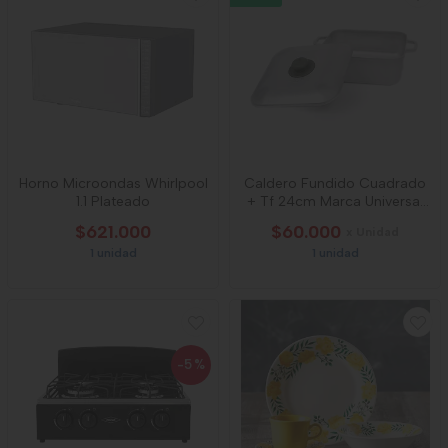
Horno Microondas Whirlpool
Caldero Fundido Cuadrado
1.1 Plateado
+ Tf 24cm Marca Universal
L79071
$621.000
$60.000
x Unidad
1 unidad
1 unidad
-5
%