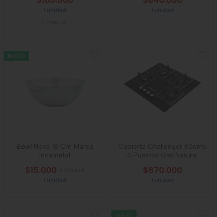
$105.000
$840.000
1 unidad
1 unidad
-
Samurai
NUEVO
Bowl Nova 18 Cm Marca
Cubierta Challenger 60cms
Incametal
4 Puestos Gas Natural
Sq6762 Negro
$15.000
$870.000
x Unidad
1 unidad
1 unidad
NUEVO