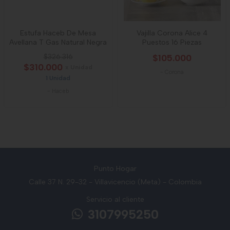
Estufa Haceb De Mesa
Vajilla Corona Alice 4
Avellana T Gas Natural Negra
Puestos 16 Piezas
$326.316
$105.000
$310.000
x Unidad
-
Corona
1 Unidad
-
Haceb
Punto Hogar
Calle 37 N. 29-32 - Villavicencio (Meta) - Colombia
Servicio al cliente
3107995250