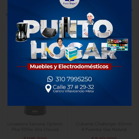
Lonchera Home Elements
Estufa Haceb Romero Reflex
Master Lunch A Vapor Negra
50-V Gp Ne
$97.778
$999.000
$88.000
x Unidad
1 unidad
1 Unidad
-
Haceb
-
Home Elements
Licuadora Samurai Optimix
Cubierta Challenger 60cms
Plus 500w Gris Oscura
4 Puestos Gas Natural
Sq6759