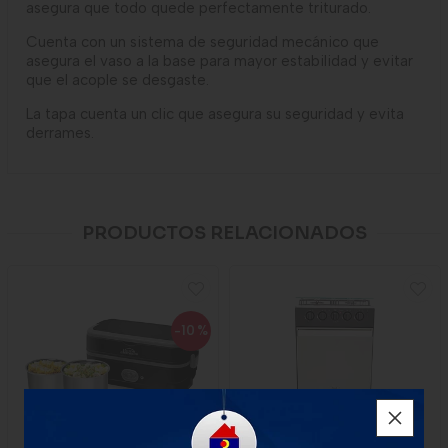
asegura que todo quede perfectamente triturado.
Cuenta con un sistema de seguridad mecánico que
asegura el vaso a la base para mayor estabilidad y evitar
que el acople se desgaste.
La tapa cuenta un clic que asegura su seguridad y evita
derrames.
PRODUCTOS RELACIONADOS
-10
%