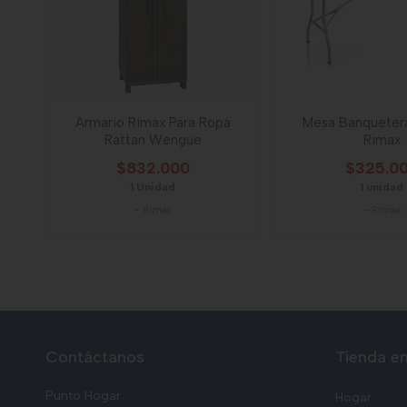
Armario Rimax Para Ropa
Mesa Banqueter
Rattan Wengue
Rimax
$832.000
$325.0
1 Unidad
1 unidad
-
Rimax
-
Rimax
Contáctanos
Tienda en
Punto Hogar
Hogar