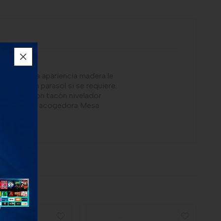
ilia Barú, la apariencia madera le
a usar con parasol si se requiere.
 limpiar. Con tacón nivelador.
a, elegante y acogedora Mesa