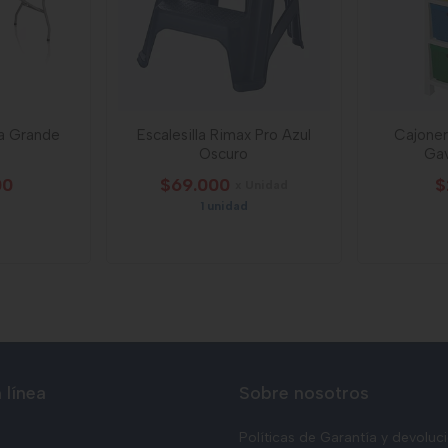
a Grande
Escalesilla Rimax Pro Azul
Cajoner
Oscuro
Ga
00
$69.000
$
x Unidad
1 unidad
 línea
Sobre nosotros
Políticas de Garantía y devoluc