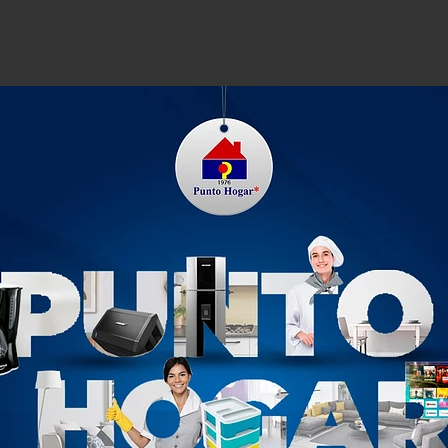
traer a toda la familia a la mesa. Al igual que el resto de la fam
pacios acogedores. Viene con tapón en el centro de la mesa par
n las cuatro patas Producto 100% reciclable. Beneficios Fácil de
asol. Fácil de armar sin herramientas. Textura Imitación mader
PRODUCTOS RELACIONADOS
NUEVO