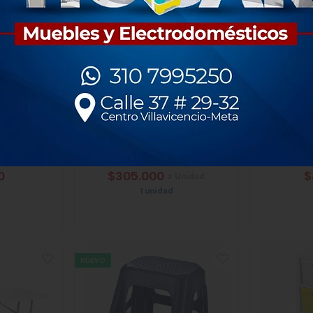
de Ii Azul
Mesa Rimax Eterna Familiar
Armario
Ra
0
$305.000
$
x Unidad
1 unidad
NUEVO