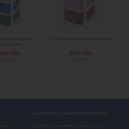
o Rimax Fique 4
Cajonero Rimax Fique 3g Niña
vetas Avent
202.000
$163.000
1 unidad
1 unidad
-
Rimax
-
Rimax
Suscríbete a nuestro newsletter
iones
Suscríbete para recibir noticias sobre