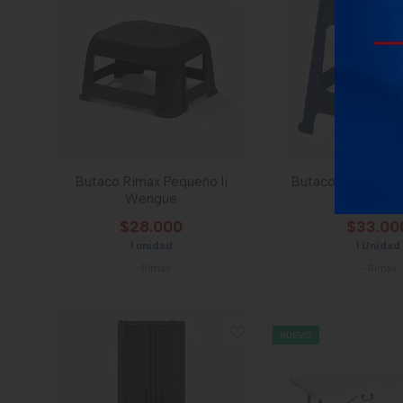
Butaco Rimax Pequeño Ii
Butaco Rimax Gran
Wengue
Navy
$28.000
$33.00
1 unidad
1 Unidad
-
Rimax
-
Rimax
NUEVO