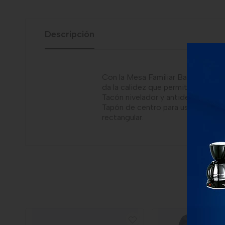
Descripción
Con la Mesa Familiar Barú podremos 
da la calidez que permite crear es
Tacón nivelador y antideslizante e
Tapón de centro para usar con par
rectangular.