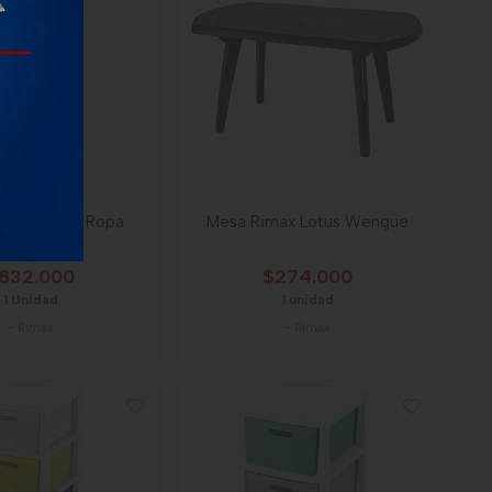
 Rimax Para Ropa
Mesa Rimax Lotus Wengue
ttan Taupe
832.000
$274.000
1 Unidad
1 unidad
-
Rimax
-
Rimax