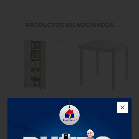
PRODUCTOS RELACIONADOS
Armario Rimax Grande Baru
Mesa Rimax Caribe Ii Taupe
Taupe
$659.900
$115.000
1 Unidad
1 unidad
-
Rimax
-
Rimax