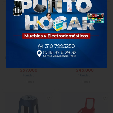
Basurero Pedal Slim 8 Litros
Butaco Bar Rimax Blanco
Azul Petroleo
$57.000
$45.000
1 unidad
1 Unidad
-
Rimax
-
Rimax